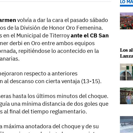
LO MÁ
Carmen
volvía a dar la cara el pasado sábado
os de la División de Honor Oro Femenina.
 en el Municipal de Titerroy
ante el CB San
imer derbi en Oro entre ambos equipos
Los al
ornada, repitiéndose lo acontecido en la
Lanza
anarias.
ejoraron respecto a anteriores
n al descanso con cierta ventaja (13-15).
seras hasta los últimos minutos del choque.
guía una mínima distancia de dos goles que
os al final del tiempo reglamentario.
 la máxima anotadora del choque y de su