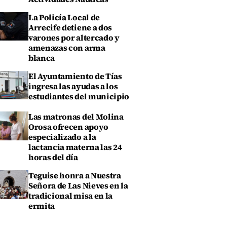
La Policía Local de
Arrecife detiene a dos
varones por altercado y
amenazas con arma
blanca
El Ayuntamiento de Tías
ingresa las ayudas a los
estudiantes del municipio
Las matronas del Molina
Orosa ofrecen apoyo
especializado a la
lactancia materna las 24
horas del día
Teguise honra a Nuestra
Señora de Las Nieves en la
tradicional misa en la
ermita