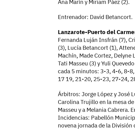
Ana Marín y Miriam Páez (2).
Entrenador: David Betancort.
Lanzarote-Puerto del Carme
Fernanda Luján Insfrán (7), Cr
(3), Lucía Betancort (1), Atte
Machín, Made Cortez, Delyne Le
Tati Masseu (3) y Yuli Quevedo
cada 5 minutos: 3-3, 4-6, 8-8
17 19, 21-20, 25-23, 27-24, 28
Árbitros: Jorge López y José L
Carolina Trujillo en la mesa de
Masseu y a Melania Cabrera. En 
Incidencias: Pabellón Municipa
novena jornada de la División