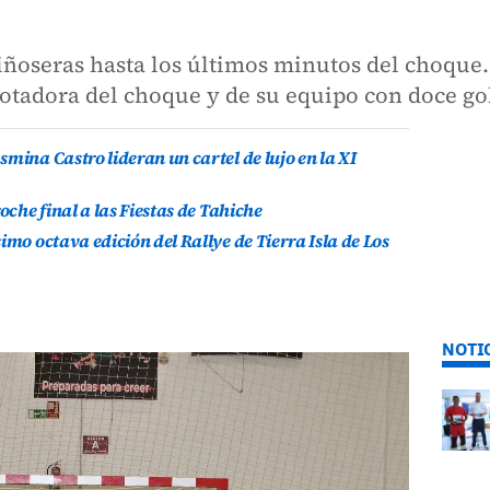
tiñoseras hasta los últimos minutos del choque.
otadora del choque y de su equipo con doce go
mina Castro lideran un cartel de lujo en la XI
oche final a las Fiestas de Tahiche
imo octava edición del Rallye de Tierra Isla de Los
NOTI