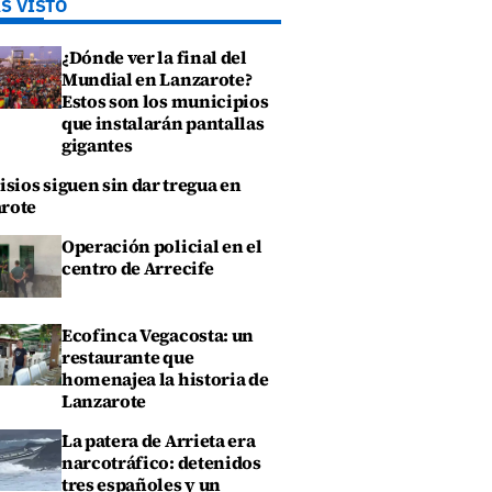
S VISTO
¿Dónde ver la final del
Mundial en Lanzarote?
Estos son los municipios
que instalarán pantallas
gigantes
isios siguen sin dar tregua en
rote
Operación policial en el
centro de Arrecife
Ecofinca Vegacosta: un
restaurante que
homenajea la historia de
Lanzarote
La patera de Arrieta era
narcotráfico: detenidos
tres españoles y un