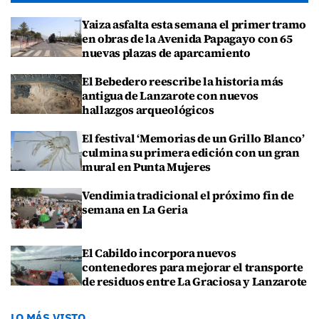
Yaiza asfalta esta semana el primer tramo
en obras de la Avenida Papagayo con 65
nuevas plazas de aparcamiento
El Bebedero reescribe la historia más
antigua de Lanzarote con nuevos
hallazgos arqueológicos
El festival ‘Memorias de un Grillo Blanco’
culmina su primera edición con un gran
mural en Punta Mujeres
Vendimia tradicional el próximo fin de
semana en La Geria
El Cabildo incorpora nuevos
contenedores para mejorar el transporte
de residuos entre La Graciosa y Lanzarote
LO MÁS VISTO