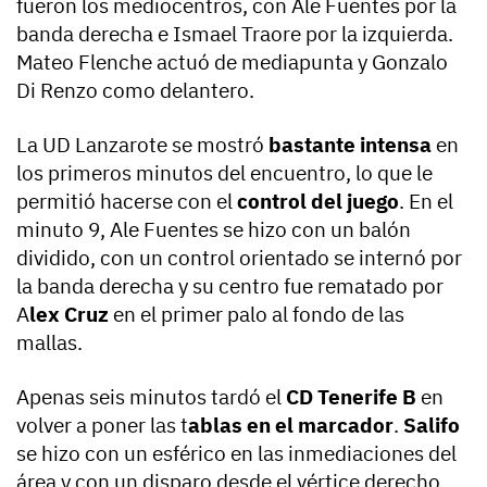
fueron los mediocentros, con Ale Fuentes por la
banda derecha e Ismael Traore por la izquierda.
Mateo Flenche actuó de mediapunta y Gonzalo
Di Renzo como delantero.
La UD Lanzarote se mostró
bastante intensa
en
los primeros minutos del encuentro, lo que le
permitió hacerse con el
control del juego
. En el
minuto 9, Ale Fuentes se hizo con un balón
dividido, con un control orientado se internó por
la banda derecha y su centro fue rematado por
A
lex Cruz
en el primer palo al fondo de las
mallas.
Apenas seis minutos tardó el
CD Tenerife B
en
volver a poner las t
ablas en el marcador
.
Salifo
se hizo con un esférico en las inmediaciones del
área y con un disparo desde el vértice derecho