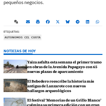
pequeños negocios.
ETIQUETAS:
AUTONOMOS
CEL
CUOTA
NOTICIAS DE HOY
Yaiza asfalta esta semana el primer tramo
en obras de la Avenida Papagayo con 65
nuevas plazas de aparcamiento
El Bebedero reescribe la historia más
antigua de Lanzarote con nuevos
hallazgos arqueológicos
El festival ‘Memorias de un Grillo Blanco’
culmina su primera edición con un gran