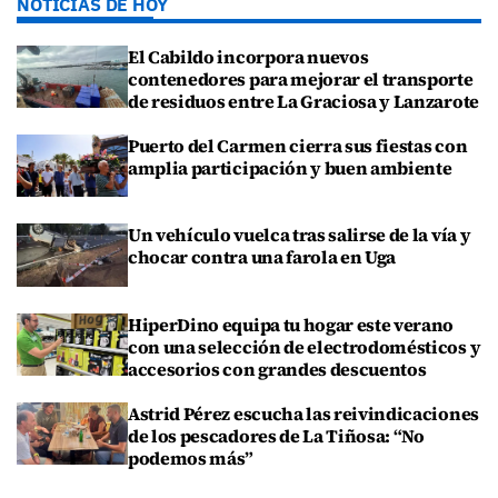
NOTICIAS DE HOY
El Cabildo incorpora nuevos
contenedores para mejorar el transporte
de residuos entre La Graciosa y Lanzarote
Puerto del Carmen cierra sus fiestas con
amplia participación y buen ambiente
Un vehículo vuelca tras salirse de la vía y
chocar contra una farola en Uga
HiperDino equipa tu hogar este verano
con una selección de electrodomésticos y
accesorios con grandes descuentos
Astrid Pérez escucha las reivindicaciones
de los pescadores de La Tiñosa: “No
podemos más”