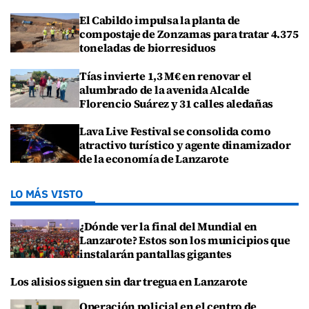
El Cabildo impulsa la planta de
compostaje de Zonzamas para tratar 4.375
toneladas de biorresiduos
Tías invierte 1,3 M€ en renovar el
alumbrado de la avenida Alcalde
Florencio Suárez y 31 calles aledañas
Lava Live Festival se consolida como
atractivo turístico y agente dinamizador
de la economía de Lanzarote
LO MÁS VISTO
¿Dónde ver la final del Mundial en
Lanzarote? Estos son los municipios que
instalarán pantallas gigantes
Los alisios siguen sin dar tregua en Lanzarote
Operación policial en el centro de