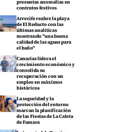
presuntas anomalías en
contratos festivos
Arrecife reabre la playa
de El Reducto con las
últimas analíticas
mostrando "una buena
calidad de las aguas para
el baño"
Canarias lidera el
crecimiento económico y
consolida su
recuperación con un
empleo en máximos
históricos
La seguridad y la
protección del entorno
marcan la planificación
de las Fiestas de La Caleta
de Famara