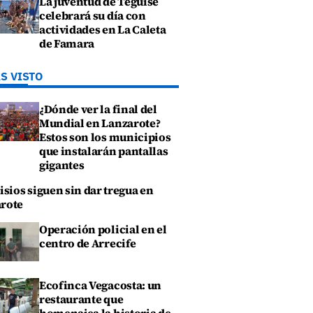
La juventud de Teguise
celebrará su día con
actividades en La Caleta
de Famara
S VISTO
¿Dónde ver la final del
Mundial en Lanzarote?
Estos son los municipios
que instalarán pantallas
gigantes
isios siguen sin dar tregua en
rote
Operación policial en el
centro de Arrecife
Ecofinca Vegacosta: un
restaurante que