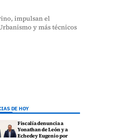
rino, impulsan el
, Urbanismo y más técnicos
CIAS DE HOY
Fiscalía denuncia a
Yonathan de León y a
Echedey Eugenio por