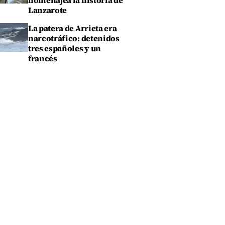
homenajea la historia de
Lanzarote
La patera de Arrieta era
narcotráfico: detenidos
tres españoles y un
francés