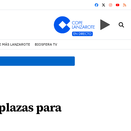
FACEBOOK
X
INSTAGRA
RS
YOUTUB
E MÁS LANZAROTE
BIOSFERA TV
17:11 h.
Arrecife reabre la p
 plazas para