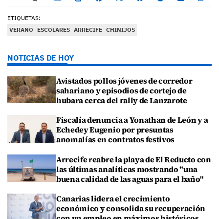
ETIQUETAS:
VERANO
ESCOLARES
ARRECIFE
CHINIJOS
NOTICIAS DE HOY
Avistados pollos jóvenes de corredor
sahariano y episodios de cortejo de
hubara cerca del rally de Lanzarote
Fiscalía denuncia a Yonathan de León y a
Echedey Eugenio por presuntas
anomalías en contratos festivos
Arrecife reabre la playa de El Reducto con
las últimas analíticas mostrando "una
buena calidad de las aguas para el baño"
Canarias lidera el crecimiento
económico y consolida su recuperación
con un empleo en máximos históricos