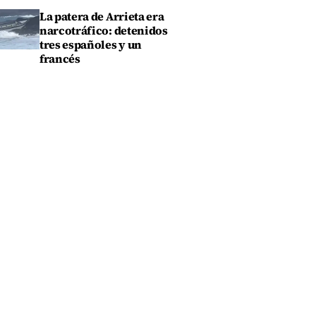
La patera de Arrieta era
narcotráfico: detenidos
tres españoles y un
francés