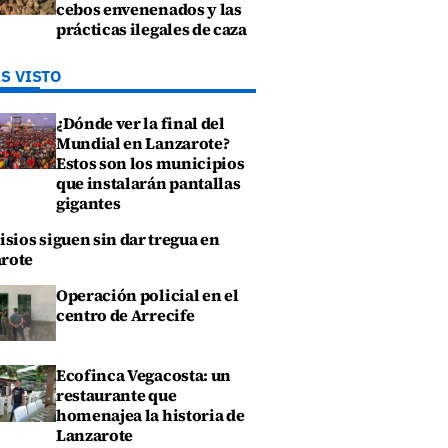
cebos envenenados y las
prácticas ilegales de caza
S VISTO
¿Dónde ver la final del
Mundial en Lanzarote?
Estos son los municipios
que instalarán pantallas
gigantes
isios siguen sin dar tregua en
rote
Operación policial en el
centro de Arrecife
Ecofinca Vegacosta: un
restaurante que
homenajea la historia de
Lanzarote