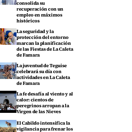
consolida su
recuperación con un
empleo en máximos
históricos
La seguridad y la
protección del entorno
marcan la planificación
de las Fiestas de La Caleta
de Famara
La juventud de Teguise
celebrará su día con
actividades en La Caleta
de Famara
La fe desafía al viento y al
calor: cientos de
peregrinos arropan a la
Virgen de las Nieves
El Cabildo intensifica la
vigilancia para frenar los