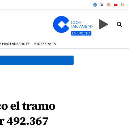
FACEBOOK
X
INSTAGRA
RS
YOUTUB
E MÁS LANZAROTE
BIOSFERA TV
12:34 h.
La seguridad y la 
co el tramo
ir 492.367