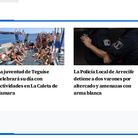
a juventud de Teguise
La Policía Local de Arrecife
elebrará su día con
detiene a dos varones por
ctividades en La Caleta de
altercado y amenazas con
Famara
arma blanca