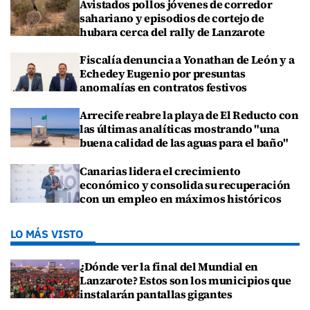
Avistados pollos jóvenes de corredor
sahariano y episodios de cortejo de
hubara cerca del rally de Lanzarote
Fiscalía denuncia a Yonathan de León y a
Echedey Eugenio por presuntas
anomalías en contratos festivos
Arrecife reabre la playa de El Reducto con
las últimas analíticas mostrando "una
buena calidad de las aguas para el baño"
Canarias lidera el crecimiento
económico y consolida su recuperación
con un empleo en máximos históricos
LO MÁS VISTO
¿Dónde ver la final del Mundial en
Lanzarote? Estos son los municipios que
instalarán pantallas gigantes