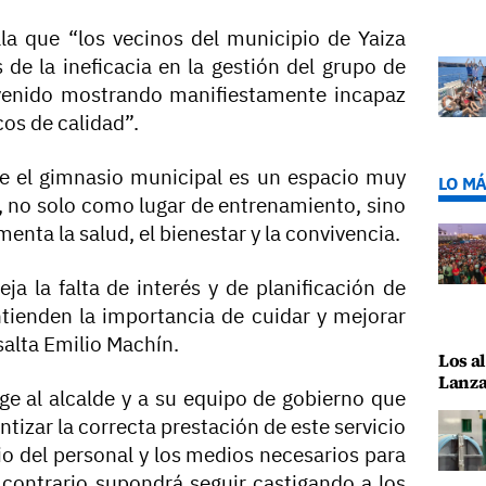
la que “los vecinos del municipio de Yaiza
de la ineficacia en la gestión del grupo de
venido mostrando manifiestamente incapaz
cos de calidad”.
e el gimnasio municipal es un espacio muy
LO MÁ
 no solo como lugar de entrenamiento, sino
nta la salud, el bienestar y la convivencia.
ja la falta de interés y de planificación de
tienden la importancia de cuidar y mejorar
salta Emilio Machín.
Los al
Lanza
ge al alcalde y a su equipo de gobierno que
tizar la correcta prestación de este servicio
o del personal y los medios necesarios para
contrario supondrá seguir castigando a los