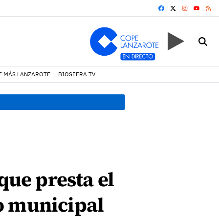
FACEBOOK
X
INSTAGRA
RS
YOUTUB
E MÁS LANZAROTE
BIOSFERA TV
17:11 h.
Arrecife reabre la p
que presta el
o municipal