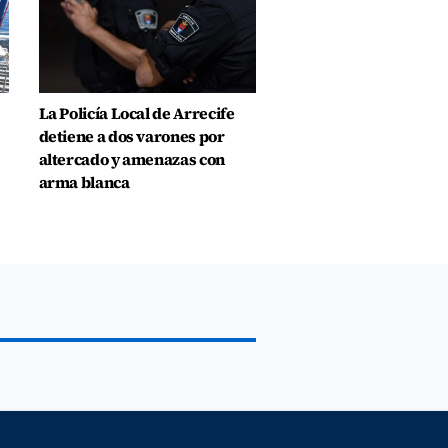
La Policía Local de Arrecife
detiene a dos varones por
altercado y amenazas con
arma blanca