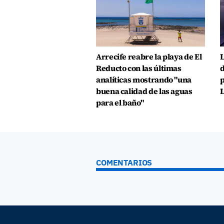
Arrecife reabre la playa de El
L
Reducto con las últimas
d
analíticas mostrando "una
p
buena calidad de las aguas
L
para el baño"
COMENTARIOS