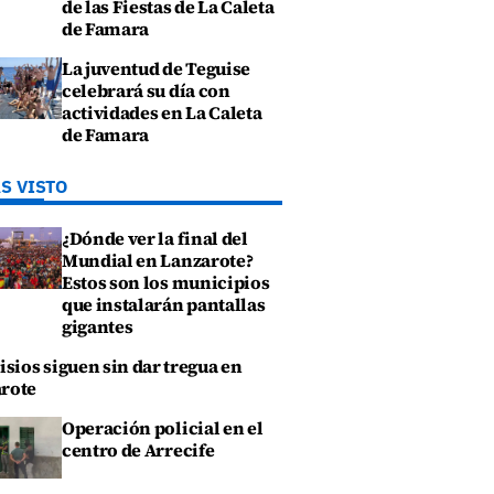
de las Fiestas de La Caleta
de Famara
La juventud de Teguise
celebrará su día con
actividades en La Caleta
de Famara
S VISTO
¿Dónde ver la final del
Mundial en Lanzarote?
Estos son los municipios
que instalarán pantallas
gigantes
isios siguen sin dar tregua en
rote
Operación policial en el
centro de Arrecife