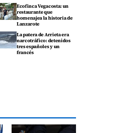
Ecofinca Vegacosta: un
restaurante que
homenajea la historia de
Lanzarote
La patera de Arrieta era
narcotráfico: detenidos
tres españoles y un
francés