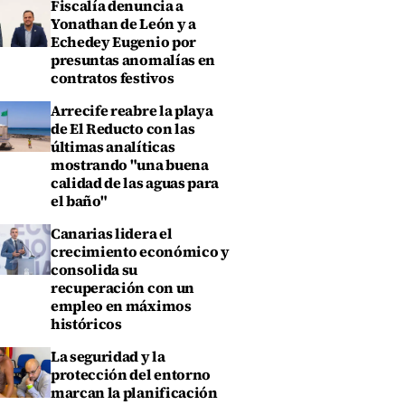
Fiscalía denuncia a
Yonathan de León y a
Echedey Eugenio por
presuntas anomalías en
contratos festivos
Arrecife reabre la playa
de El Reducto con las
últimas analíticas
mostrando "una buena
calidad de las aguas para
el baño"
Canarias lidera el
crecimiento económico y
consolida su
recuperación con un
empleo en máximos
históricos
La seguridad y la
protección del entorno
marcan la planificación