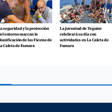
a seguridad y la protección
La juventud de Teguise
el entorno marcan la
celebrará su día con
lanificación de las Fiestas de
actividades en La Caleta de
a Caleta de Famara
Famara