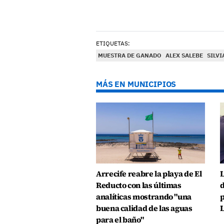
ETIQUETAS:
MUESTRA DE GANADO
ALEX SALEBE
SILV
MÁS EN MUNICIPIOS
Arrecife reabre la playa de El
L
Reducto con las últimas
d
analíticas mostrando "una
p
buena calidad de las aguas
L
para el baño"