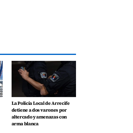
La Policía Local de Arrecife
detiene a dos varones por
altercado y amenazas con
arma blanca