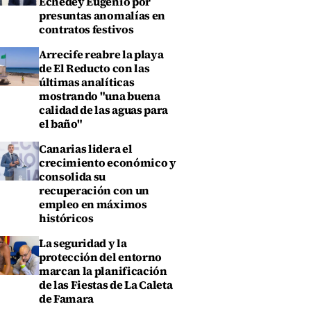
Echedey Eugenio por
presuntas anomalías en
contratos festivos
Arrecife reabre la playa
de El Reducto con las
últimas analíticas
mostrando "una buena
calidad de las aguas para
el baño"
Canarias lidera el
crecimiento económico y
consolida su
recuperación con un
empleo en máximos
históricos
La seguridad y la
protección del entorno
marcan la planificación
de las Fiestas de La Caleta
de Famara