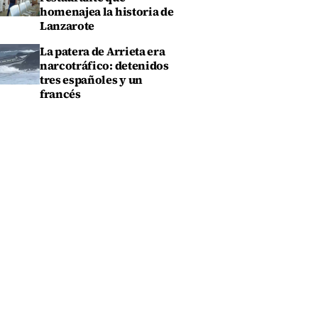
homenajea la historia de
Lanzarote
La patera de Arrieta era
narcotráfico: detenidos
tres españoles y un
francés