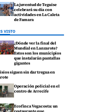
La juventud de Teguise
celebrará su día con
actividades en La Caleta
de Famara
S VISTO
¿Dónde ver la final del
Mundial en Lanzarote?
Estos son los municipios
que instalarán pantallas
gigantes
isios siguen sin dar tregua en
rote
Operación policial en el
centro de Arrecife
Ecofinca Vegacosta: un
restaurante que