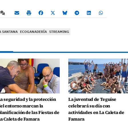
IA SANTANA
ECOGANADERÍA
STREAMING
a seguridad y la protección
La juventud de Teguise
el entorno marcan la
celebrará su día con
lanificación de las Fiestas de
actividades en La Caleta de
a Caleta de Famara
Famara