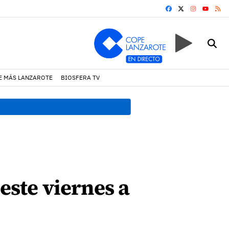
FACEBOOK
X
INSTAGRA
RS
YOUTUB
E MÁS LANZAROTE
BIOSFERA TV
17:11 h.
Arrecife reabre la p
este viernes a