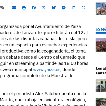
organizada por el Ayuntamiento de Yaiza
LO MÁ
naderos de Lanzarote que exhibirán del 12 al
res de las distintas cabañas de la Isla, pero
s en un espacio para escuchar experiencias
ad productiva como la ecoganadería, el tema
 un debate desde el Centro del Camello que
uir en streaming a partir de las 18:00 horas
Los al
 la web municipal
www.yaiza.es
, donde
Lanza
 programa completo de la Muestra de
por el periodista Alex Salebe cuenta con la
Martín, que trabaja en avicultura ecológica,
 agroecología, María Violeta García, experta