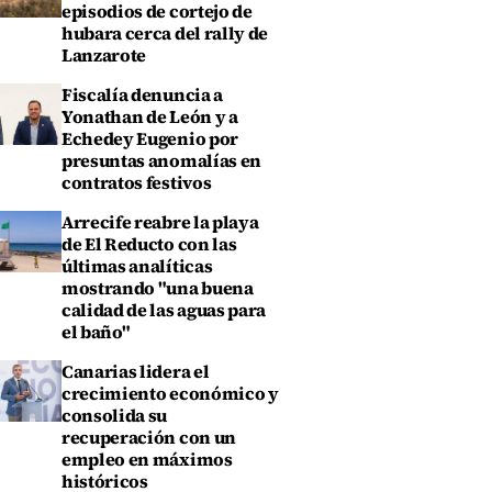
episodios de cortejo de
hubara cerca del rally de
Lanzarote
Fiscalía denuncia a
Yonathan de León y a
Echedey Eugenio por
presuntas anomalías en
contratos festivos
Arrecife reabre la playa
de El Reducto con las
últimas analíticas
mostrando "una buena
calidad de las aguas para
el baño"
Canarias lidera el
crecimiento económico y
consolida su
recuperación con un
empleo en máximos
históricos