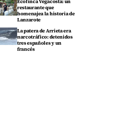
Ecofinca Vegacosta: un
restaurante que
homenajea la historia de
Lanzarote
La patera de Arrieta era
narcotráfico: detenidos
tres españoles y un
francés