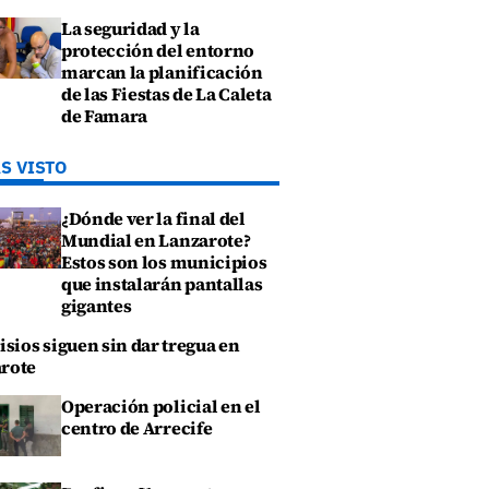
La seguridad y la
protección del entorno
marcan la planificación
de las Fiestas de La Caleta
de Famara
S VISTO
¿Dónde ver la final del
Mundial en Lanzarote?
Estos son los municipios
que instalarán pantallas
gigantes
isios siguen sin dar tregua en
rote
Operación policial en el
centro de Arrecife