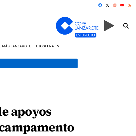
FACEBOOK
X
INSTAGRA
RS
YOUTUB
E MÁS LANZAROTE
BIOSFERA TV
18:45 h.
Fiscalía denuncia 
de apoyos
l campamento