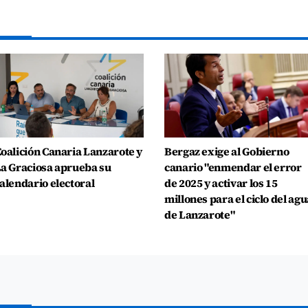
oalición Canaria Lanzarote y
Bergaz exige al Gobierno
a Graciosa aprueba su
canario "enmendar el error
alendario electoral
de 2025 y activar los 15
millones para el ciclo del agu
de Lanzarote"