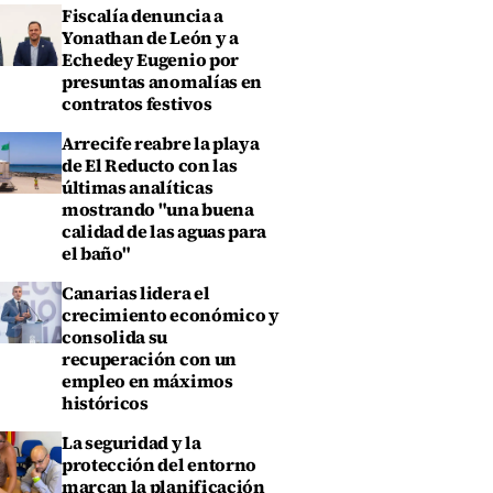
Fiscalía denuncia a
Yonathan de León y a
Echedey Eugenio por
presuntas anomalías en
contratos festivos
Arrecife reabre la playa
de El Reducto con las
últimas analíticas
mostrando "una buena
calidad de las aguas para
el baño"
Canarias lidera el
crecimiento económico y
consolida su
recuperación con un
empleo en máximos
históricos
La seguridad y la
protección del entorno
marcan la planificación