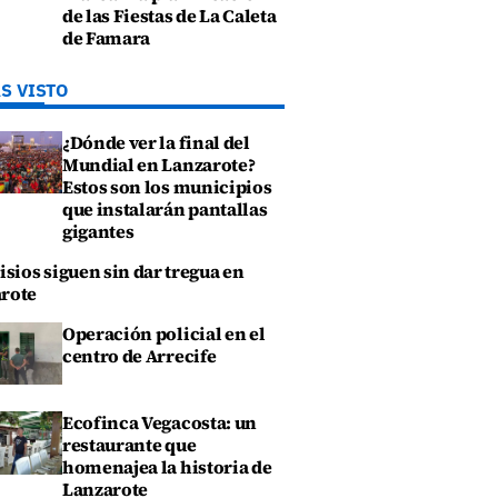
de las Fiestas de La Caleta
de Famara
S VISTO
¿Dónde ver la final del
Mundial en Lanzarote?
Estos son los municipios
que instalarán pantallas
gigantes
isios siguen sin dar tregua en
rote
Operación policial en el
centro de Arrecife
Ecofinca Vegacosta: un
restaurante que
homenajea la historia de
Lanzarote