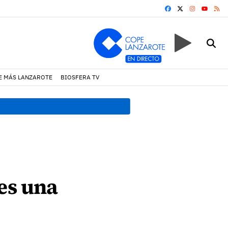
FACEBOOK
X
INSTAGRA
RS
YOUTUB
E MÁS LANZAROTE
BIOSFERA TV
18:45 h.
Fiscalía denuncia 
es una