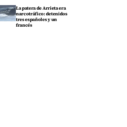
La patera de Arrieta era
narcotráfico: detenidos
tres españoles y un
francés