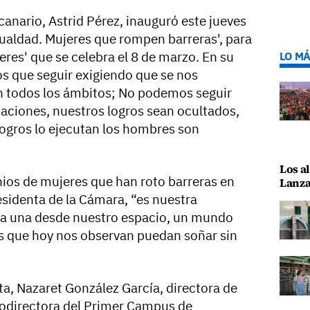
anario, Astrid Pérez, inauguró este jueves
gualdad. Mujeres que rompen barreras', para
res' que se celebra el 8 de marzo. En su
LO MÁ
s que seguir exigiendo que se nos
n todos los ámbitos; No podemos seguir
aciones, nuestros logros sean ocultados,
ogros lo ejecutan los hombres son
Los al
ios de mujeres que han roto barreras en
Lanza
esidenta de la Cámara, “es nuestra
ada una desde nuestro espacio, un mundo
s que hoy nos observan puedan soñar sin
nta, Nazaret González García, directora de
Codirectora del Primer Campus de