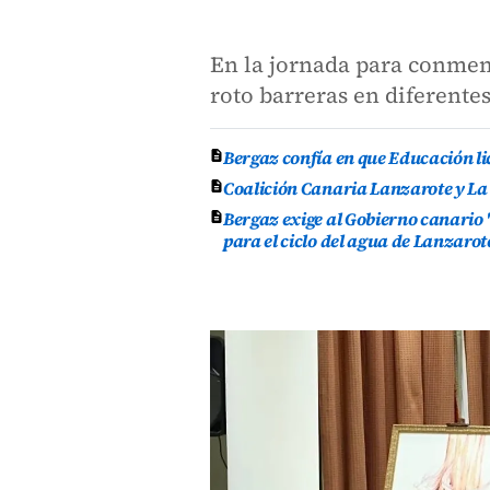
En la jornada para conmem
roto barreras en diferente
Bergaz confía en que Educación lic
Coalición Canaria Lanzarote y La
Bergaz exige al Gobierno canario 
para el ciclo del agua de Lanzarot