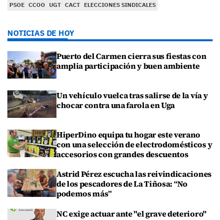
PSOE
CCOO
UGT
CACT
ELECCIONES SINDICALES
NOTICIAS DE HOY
Puerto del Carmen cierra sus fiestas con
amplia participación y buen ambiente
Un vehículo vuelca tras salirse de la vía y
chocar contra una farola en Uga
HiperDino equipa tu hogar este verano
con una selección de electrodomésticos y
accesorios con grandes descuentos
Astrid Pérez escucha las reivindicaciones
de los pescadores de La Tiñosa: “No
podemos más”
NC exige actuar ante "el grave deterioro"