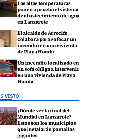
Las altas temperaturas
ponen a prueba el sistema
de abastecimiento de agua
en Lanzarote
El alcalde de Arrecife
colabora para sofocar un
incendio en una vivienda
de Playa Honda
Un incendio localizado en
un sofá obliga a intervenir
en una vivienda de Playa
Honda
S VISTO
¿Dónde ver la final del
Mundial en Lanzarote?
Estos son los municipios
que instalarán pantallas
gigantes