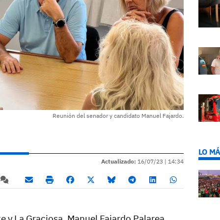
Reunión del senador y candidato Manuel Fajardo.
LO MÁ
Actualizado:
16/07/23 |
14:34
te y La Graciosa, Manuel Fajardo Palarea