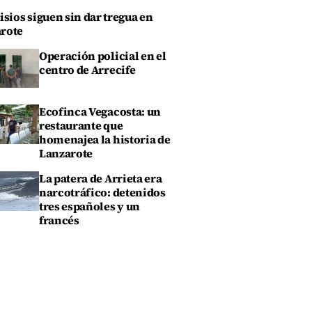
isios siguen sin dar tregua en
rote
Operación policial en el
centro de Arrecife
Ecofinca Vegacosta: un
restaurante que
homenajea la historia de
Lanzarote
La patera de Arrieta era
narcotráfico: detenidos
tres españoles y un
francés