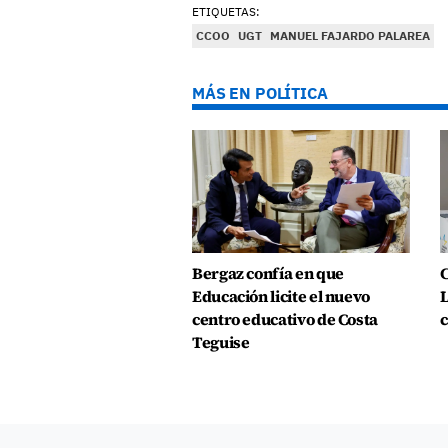
ETIQUETAS:
CCOO
UGT
MANUEL FAJARDO PALAREA
MÁS EN POLÍTICA
Bergaz confía en que
C
Educación licite el nuevo
L
centro educativo de Costa
c
Teguise