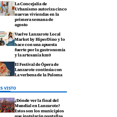
La Concejalía de
Urbanismo autoriza cinco
nuevas viviendas en la
primera semana de
agosto
Vuelve Lanzarote Local
Market by HiperDino y lo
hace con una apuesta
fuerte por la gastronomía
y la artesanía km0
El Festival de Ópera de
Lanzarote continúa con
La verbena de la Paloma
S VISTO
¿Dónde ver la final del
Mundial en Lanzarote?
Estos son los municipios
que instalarán pantallas