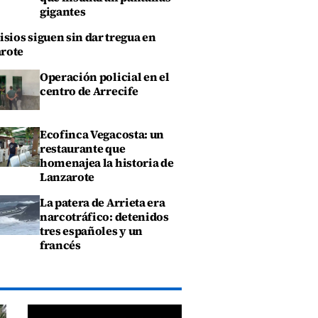
gigantes
isios siguen sin dar tregua en
rote
Operación policial en el
centro de Arrecife
Ecofinca Vegacosta: un
restaurante que
homenajea la historia de
Lanzarote
La patera de Arrieta era
narcotráfico: detenidos
tres españoles y un
francés