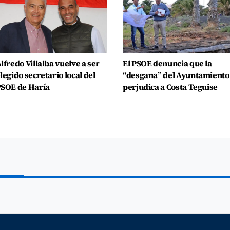
lfredo Villalba vuelve a ser
El PSOE denuncia que la
legido secretario local del
“desgana” del Ayuntamiento
SOE de Haría
perjudica a Costa Teguise