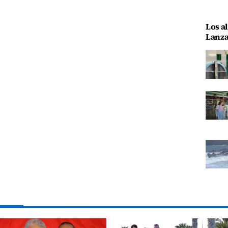
Los al
Lanza