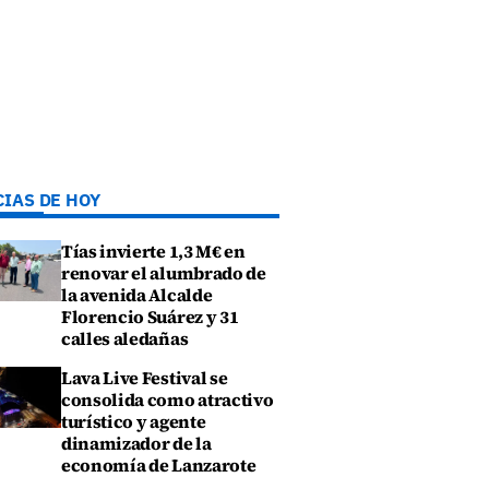
CIAS DE HOY
Tías invierte 1,3 M€ en
renovar el alumbrado de
la avenida Alcalde
Florencio Suárez y 31
calles aledañas
Lava Live Festival se
consolida como atractivo
turístico y agente
dinamizador de la
economía de Lanzarote