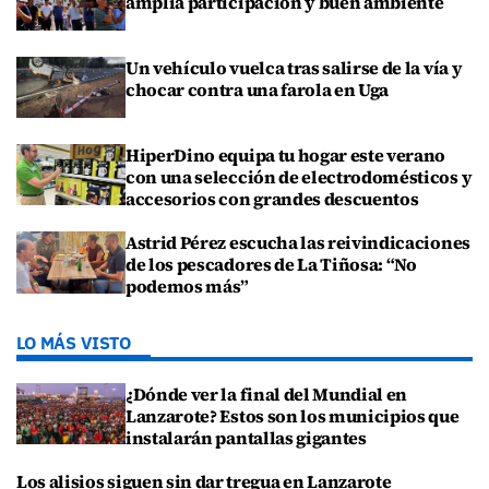
amplia participación y buen ambiente
Un vehículo vuelca tras salirse de la vía y
chocar contra una farola en Uga
HiperDino equipa tu hogar este verano
con una selección de electrodomésticos y
accesorios con grandes descuentos
Astrid Pérez escucha las reivindicaciones
de los pescadores de La Tiñosa: “No
podemos más”
LO MÁS VISTO
¿Dónde ver la final del Mundial en
Lanzarote? Estos son los municipios que
instalarán pantallas gigantes
Los alisios siguen sin dar tregua en Lanzarote