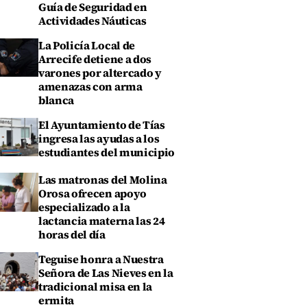
Guía de Seguridad en
Actividades Náuticas
La Policía Local de
Arrecife detiene a dos
varones por altercado y
amenazas con arma
blanca
El Ayuntamiento de Tías
ingresa las ayudas a los
estudiantes del municipio
Las matronas del Molina
Orosa ofrecen apoyo
especializado a la
lactancia materna las 24
horas del día
Teguise honra a Nuestra
Señora de Las Nieves en la
tradicional misa en la
ermita