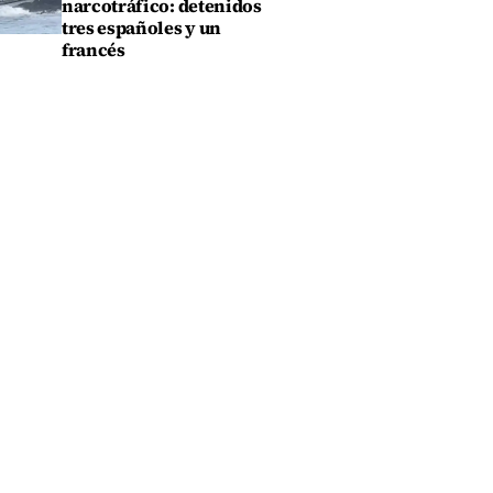
narcotráfico: detenidos
tres españoles y un
francés