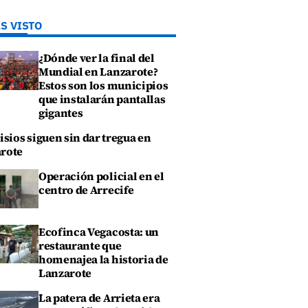
S VISTO
¿Dónde ver la final del
Mundial en Lanzarote?
Estos son los municipios
que instalarán pantallas
gigantes
isios siguen sin dar tregua en
rote
Operación policial en el
centro de Arrecife
Ecofinca Vegacosta: un
restaurante que
homenajea la historia de
Lanzarote
La patera de Arrieta era