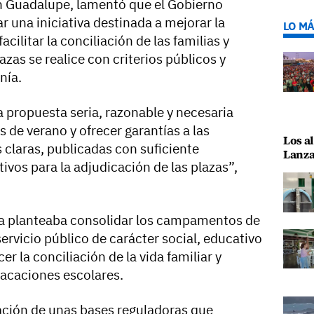
en Guadalupe, lamentó que el Gobierno
r una iniciativa destinada a mejorar la
LO MÁ
acilitar la conciliación de las familias y
azas se realice con criterios públicos y
nía.
propuesta seria, razonable y necesaria
de verano y ofrecer garantías a las
Los al
 claras, publicadas con suficiente
Lanza
tivos para la adjudicación de las plazas”,
ta planteaba consolidar los campamentos de
rvicio público de carácter social, educativo
er la conciliación de la vida familiar y
vacaciones escolares.
ración de unas bases reguladoras que