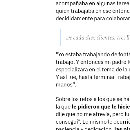
acompañaba en algunas tareas 
quien trabajaba en ese enton
decididamente para colaborar 
De cada diez clientes, tres 
"Yo estaba trabajando de font
trabajo. Y entonces mi padre f
especializara en el tema de la
Y así fue, hasta terminar trab
manos”.
Sobre los retos a los que se h
la que
le pidieron que le hic
dije que no me atrevía, pero l
conseguí". Lo mismo le ocurri
paciencia y dedicación,
las pl