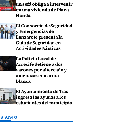
un sofá obliga a intervenir
en una vivienda de Playa
Honda
El Consorcio de Seguridad
y Emergencias de
Lanzarote presenta la
Guía de Seguridad en
Actividades Náuticas
La Policía Local de
Arrecife detiene a dos
varones por altercado y
amenazas con arma
blanca
El Ayuntamiento de Tías
ingresa las ayudas a los
estudiantes del municipio
S VISTO