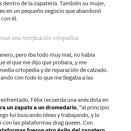
dentro de la zapatería. También su mujer,
ces en un pequeño negocio que abandonó
con él.
llevan una rectificación ortopédica
anero, pero iba todo muy mal, no había
ue el que me dijo que probara, y me
 media ortopedia y de reparación de calzado.
ajando con todo lo que me llegaba a las
a enfrentado, Félix recuerda una anécdota en
iera un zapato a un dromedario
, "al principio
uego fui buscando ideas y trabajando, y lo
ó con las plataformas drag queen. Con
ataformas fueron otro éxito del zapatero
.