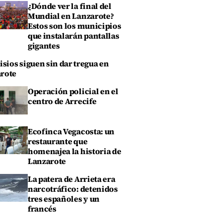
¿Dónde ver la final del
Mundial en Lanzarote?
Estos son los municipios
que instalarán pantallas
gigantes
isios siguen sin dar tregua en
rote
Operación policial en el
centro de Arrecife
Ecofinca Vegacosta: un
restaurante que
homenajea la historia de
Lanzarote
La patera de Arrieta era
narcotráfico: detenidos
tres españoles y un
francés