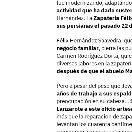
fue modernizando, adaptándos
actividad que ha dado susten
Hernández. La
Zapatería Féli
sus persianas el pasado 22 
Félix Hernández Saavedra, que
negocio familiar
, cierra las p
Carmen Rodríguez Dorta, qui
diversas labores en la zapater
después de que el abuelo Ma
Pero a pesar del peso que llev
años de trabajo a sus espald
preocupación en su cabeza…
S
Lanzarote a este oficio arte
más que la reparación de zapat
levantan los cuarenta centím
solucionan aspectos relaciona