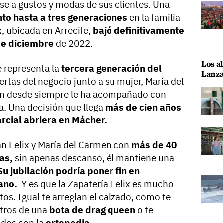
e a gustos y modas de sus clientes. Una
to hasta a tres generaciones
en la familia
x
, ubicada en Arrecife,
bajó definitivamente
de diciembre
de 2022.
Los al
 representa la
tercera generación del
Lanza
uertas del negocio junto a su mujer, María del
en desde siempre le ha acompañado con
ía. Una decisión que llega
más de cien años
rcial abriera en Mácher.
an Felix y María del Carmen con
más de 40
as,
sin apenas descanso, él mantiene una
u jubilación podría poner fin en
sano.
Y es que la Zapatería Felix es mucho
os. Igual te arreglan el calzado, como te
etros de una
bota de drag queen
o te
dos con la
ortopedia.