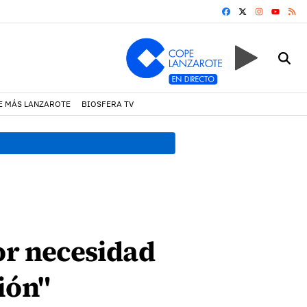
FACEBOOK
X
INSTAGRA
RS
YOUTUB
E MÁS LANZAROTE
BIOSFERA TV
19:07 h.
Un incendio locali
or necesidad
ión"