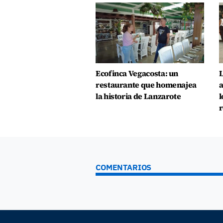
Ecofinca Vegacosta: un
L
restaurante que homenajea
a
la historia de Lanzarote
l
r
COMENTARIOS