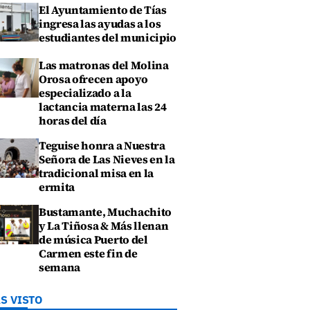
El Ayuntamiento de Tías
ingresa las ayudas a los
estudiantes del municipio
Las matronas del Molina
Orosa ofrecen apoyo
especializado a la
lactancia materna las 24
horas del día
Teguise honra a Nuestra
Señora de Las Nieves en la
tradicional misa en la
ermita
Bustamante, Muchachito
y La Tiñosa & Más llenan
de música Puerto del
Carmen este fin de
semana
S VISTO