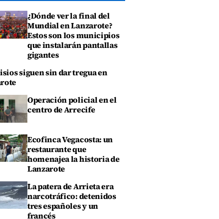
¿Dónde ver la final del
Mundial en Lanzarote?
Estos son los municipios
que instalarán pantallas
gigantes
isios siguen sin dar tregua en
rote
Operación policial en el
centro de Arrecife
Ecofinca Vegacosta: un
restaurante que
homenajea la historia de
Lanzarote
La patera de Arrieta era
narcotráfico: detenidos
tres españoles y un
francés