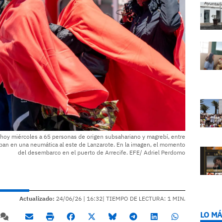
e hoy miércoles a 65 personas de origen subsahariano y magrebí, entre
ban en una neumática al este de Lanzarote. En la imagen, el momento
del desembarco en el puerto de Arrecife. EFE/ Adriel Perdomo
Actualizado:
24/06/26 |
16:32
| TIEMPO DE LECTURA: 1 MIN.
LO MÁ