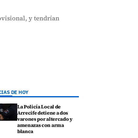
ovisional, y tendrían
CIAS DE HOY
La Policía Local de
Arrecife detiene a dos
varones por altercado y
amenazas con arma
blanca