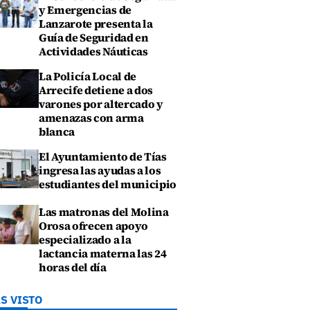
y Emergencias de
Lanzarote presenta la
Guía de Seguridad en
Actividades Náuticas
La Policía Local de
Arrecife detiene a dos
varones por altercado y
amenazas con arma
blanca
El Ayuntamiento de Tías
ingresa las ayudas a los
estudiantes del municipio
Las matronas del Molina
Orosa ofrecen apoyo
especializado a la
lactancia materna las 24
horas del día
S VISTO