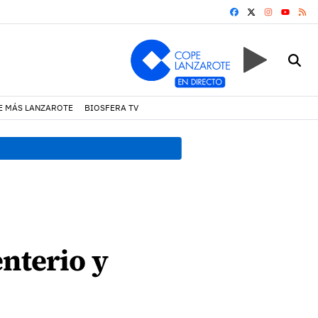
FACEBOOK
X
INSTAGRA
RS
YOUTUB
E MÁS LANZAROTE
BIOSFERA TV
13:51 h.
El Consorcio de Se
nterio y