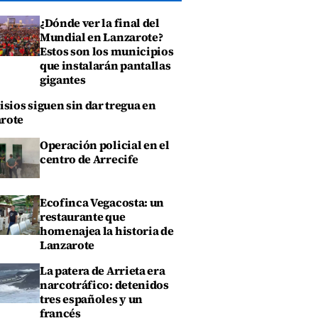
¿Dónde ver la final del
Mundial en Lanzarote?
Estos son los municipios
que instalarán pantallas
gigantes
isios siguen sin dar tregua en
rote
Operación policial en el
centro de Arrecife
Ecofinca Vegacosta: un
restaurante que
homenajea la historia de
Lanzarote
La patera de Arrieta era
narcotráfico: detenidos
tres españoles y un
francés