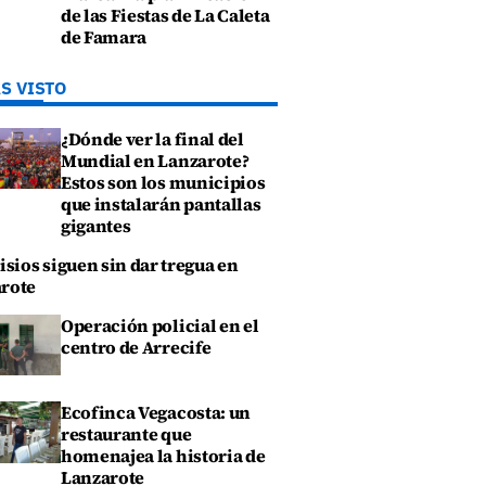
de las Fiestas de La Caleta
de Famara
S VISTO
¿Dónde ver la final del
Mundial en Lanzarote?
Estos son los municipios
que instalarán pantallas
gigantes
isios siguen sin dar tregua en
rote
Operación policial en el
centro de Arrecife
Ecofinca Vegacosta: un
restaurante que
homenajea la historia de
Lanzarote