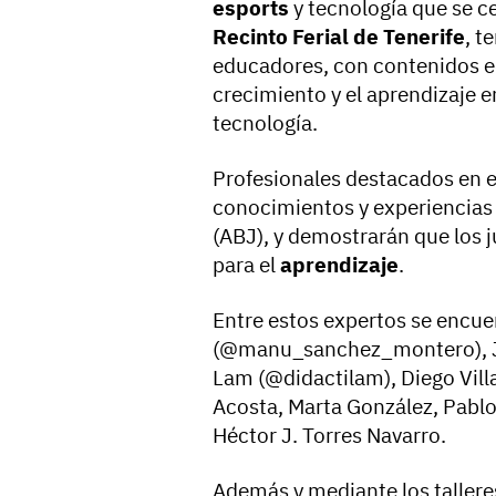
esports
y tecnología que se ce
Recinto Ferial de Tenerife
, t
educadores, con contenidos e
crecimiento y el aprendizaje e
tecnología.
Profesionales destacados en 
conocimientos y experiencias
(ABJ), y demostrarán que los 
para el
aprendizaje
.
Entre estos expertos se enc
(@manu_sanchez_montero), Ju
Lam (@didactilam), Diego Villa
Acosta, Marta González, Pablo
Héctor J. Torres Navarro.
Además y mediante los taller