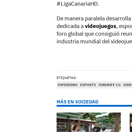
#LigaCanariaHD.
De manera paralela desarrolla
dedicada a
videojuegos
, espo
foro global que consiguió reuni
industria mundial del videoju
ETIQUETAS:
HIPERDINO
ESPORTS
TENERIFE CG
VIDE
MÁS EN SOCIEDAD