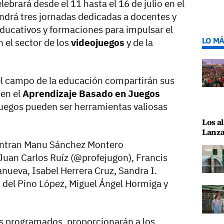
lebrará desde el 11 hasta el 16 de julio en el
endrá tres jornadas dedicadas a docentes y
ducativos y formaciones para impulsar el
LO MÁ
n el sector de los
videojuegos
y de la
el campo de la educación compartirán sus
 en el
Aprendizaje Basado en Juegos
juegos pueden ser herramientas valiosas
Los al
Lanza
uentran Manu Sánchez Montero
an Carlos Ruíz (@profejugon), Francis
nueva, Isabel Herrera Cruz, Sandra I.
 del Pino López, Miguel Ángel Hormiga y
es programados, proporcionarán a los