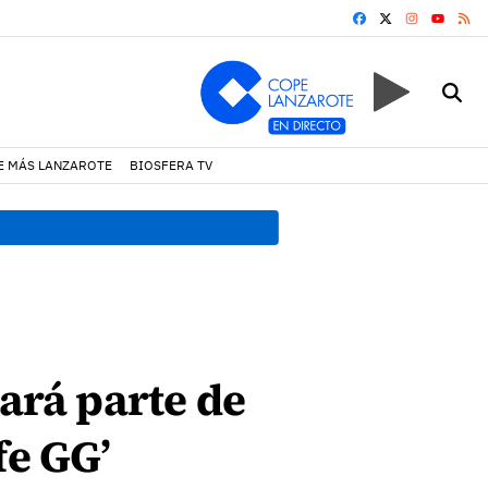
FACEBOOK
X
INSTAGRA
RS
YOUTUB
E MÁS LANZAROTE
BIOSFERA TV
18:45 h.
Fiscalía denuncia 
mará parte de
fe GG’