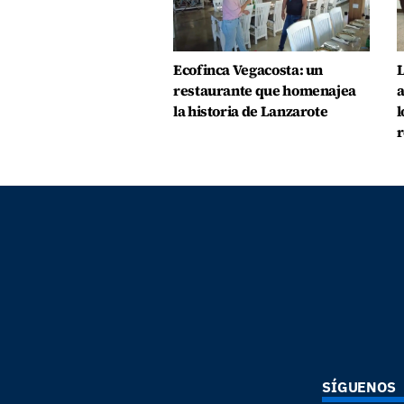
Ecofinca Vegacosta: un
L
restaurante que homenajea
a
la historia de Lanzarote
l
r
SÍGUENOS