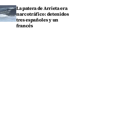
La patera de Arrieta era
narcotráfico: detenidos
tres españoles y un
francés