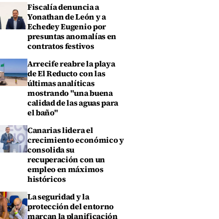
Fiscalía denuncia a
Yonathan de León y a
Echedey Eugenio por
presuntas anomalías en
contratos festivos
Arrecife reabre la playa
de El Reducto con las
últimas analíticas
mostrando "una buena
calidad de las aguas para
el baño"
Canarias lidera el
crecimiento económico y
consolida su
recuperación con un
empleo en máximos
históricos
La seguridad y la
protección del entorno
marcan la planificación