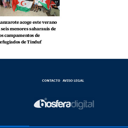
anzarote acoge este verano
 seis menores saharauis de
os campamentos de
efugiados de Tinduf
CONTACTO
AVISO LEGAL