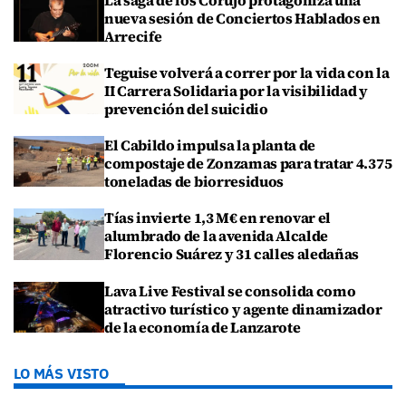
nueva sesión de Conciertos Hablados en
Arrecife
Teguise volverá a correr por la vida con la
II Carrera Solidaria por la visibilidad y
prevención del suicidio
El Cabildo impulsa la planta de
compostaje de Zonzamas para tratar 4.375
toneladas de biorresiduos
Tías invierte 1,3 M€ en renovar el
alumbrado de la avenida Alcalde
Florencio Suárez y 31 calles aledañas
Lava Live Festival se consolida como
atractivo turístico y agente dinamizador
de la economía de Lanzarote
LO MÁS VISTO