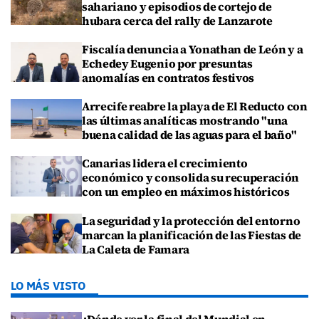
sahariano y episodios de cortejo de
hubara cerca del rally de Lanzarote
Fiscalía denuncia a Yonathan de León y a
Echedey Eugenio por presuntas
anomalías en contratos festivos
Arrecife reabre la playa de El Reducto con
las últimas analíticas mostrando "una
buena calidad de las aguas para el baño"
Canarias lidera el crecimiento
económico y consolida su recuperación
con un empleo en máximos históricos
La seguridad y la protección del entorno
marcan la planificación de las Fiestas de
La Caleta de Famara
LO MÁS VISTO
¿Dónde ver la final del Mundial en