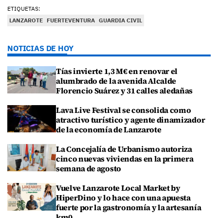
ETIQUETAS:
LANZAROTE
FUERTEVENTURA
GUARDIA CIVIL
NOTICIAS DE HOY
Tías invierte 1,3 M€ en renovar el
alumbrado de la avenida Alcalde
Florencio Suárez y 31 calles aledañas
Lava Live Festival se consolida como
atractivo turístico y agente dinamizador
de la economía de Lanzarote
La Concejalía de Urbanismo autoriza
cinco nuevas viviendas en la primera
semana de agosto
Vuelve Lanzarote Local Market by
HiperDino y lo hace con una apuesta
fuerte por la gastronomía y la artesanía
km0