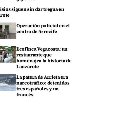
isios siguen sin dar tregua en
rote
Operación policial en el
centro de Arrecife
Ecofinca Vegacosta: un
restaurante que
homenajea la historia de
Lanzarote
La patera de Arrieta era
narcotráfico: detenidos
tres españoles y un
francés