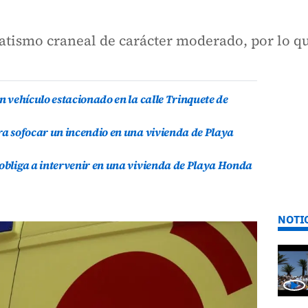
tismo craneal de carácter moderado, por lo qu
un vehículo estacionado en la calle Trinquete de
ara sofocar un incendio en una vivienda de Playa
 obliga a intervenir en una vivienda de Playa Honda
NOTI