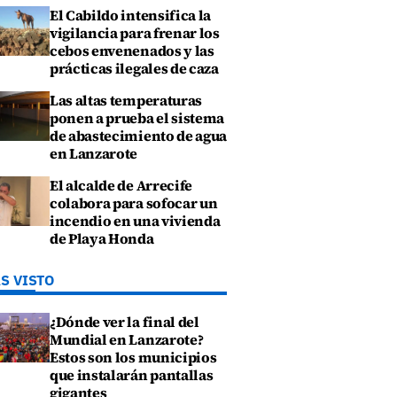
El Cabildo intensifica la
vigilancia para frenar los
cebos envenenados y las
prácticas ilegales de caza
Las altas temperaturas
ponen a prueba el sistema
de abastecimiento de agua
en Lanzarote
El alcalde de Arrecife
colabora para sofocar un
incendio en una vivienda
de Playa Honda
S VISTO
¿Dónde ver la final del
Mundial en Lanzarote?
Estos son los municipios
que instalarán pantallas
gigantes