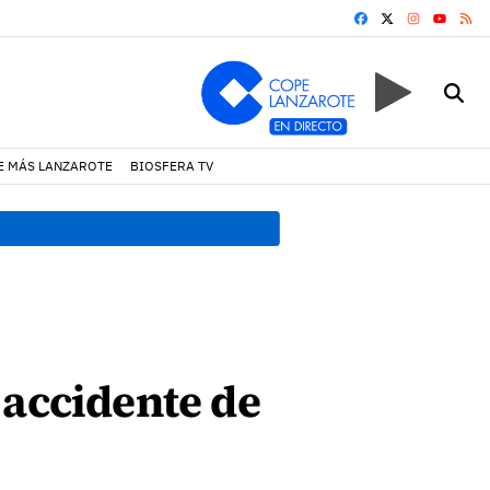
FACEBOOK
X
INSTAGRA
RS
YOUTUB
E MÁS LANZAROTE
BIOSFERA TV
09:52 h.
El Cabildo intensif
 accidente de