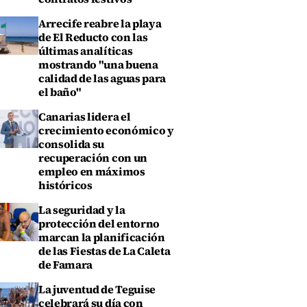
Arrecife reabre la playa
de El Reducto con las
últimas analíticas
mostrando "una buena
calidad de las aguas para
el baño"
Canarias lidera el
crecimiento económico y
consolida su
recuperación con un
empleo en máximos
históricos
La seguridad y la
protección del entorno
marcan la planificación
de las Fiestas de La Caleta
de Famara
La juventud de Teguise
celebrará su día con