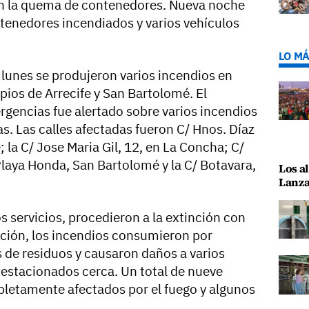
 la quema de contenedores. Nueva noche
tenedores incendiados y varios vehículos
LO MÁ
lunes se produjeron varios incendios en
pios de Arrecife y San Bartolomé. El
gencias fue alertado sobre varios incendios
s. Las calles afectadas fueron C/ Hnos. Díaz
e; la C/ Jose Maria Gil, 12, en La Concha; C/
Playa Honda, San Bartolomé y la C/ Botavara,
Los al
Lanza
os servicios, procedieron a la extinción con
ención, los incendios consumieron por
de residuos y causaron daños a varios
estacionados cerca. Un total de nueve
letamente afectados por el fuego y algunos