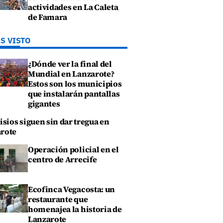
actividades en La Caleta
de Famara
S VISTO
¿Dónde ver la final del
Mundial en Lanzarote?
Estos son los municipios
que instalarán pantallas
gigantes
isios siguen sin dar tregua en
rote
Operación policial en el
centro de Arrecife
Ecofinca Vegacosta: un
restaurante que
homenajea la historia de
Lanzarote