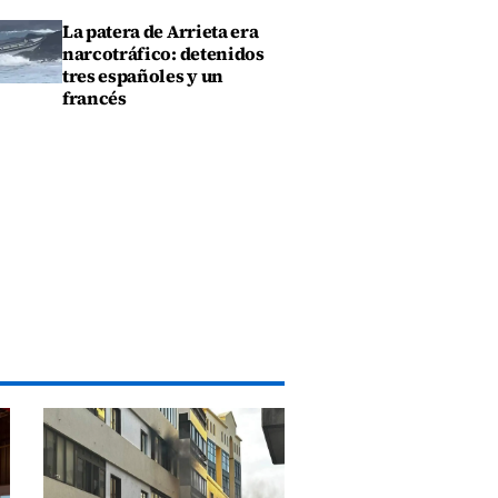
La patera de Arrieta era
narcotráfico: detenidos
tres españoles y un
francés