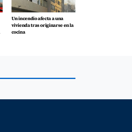
Un incendio afecta a una
vivienda tras originarse en la
a
cocina