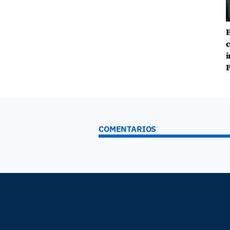
E
c
i
P
COMENTARIOS