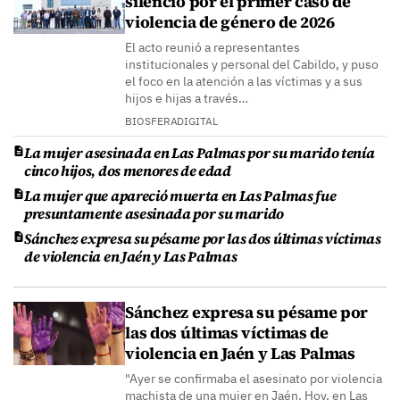
silencio por el primer caso de
violencia de género de 2026
El acto reunió a representantes
institucionales y personal del Cabildo, y puso
el foco en la atención a las víctimas y a sus
hijos e hijas a través…
BIOSFERADIGITAL
La mujer asesinada en Las Palmas por su marido tenía
cinco hijos, dos menores de edad
La mujer que apareció muerta en Las Palmas fue
presuntamente asesinada por su marido
Sánchez expresa su pésame por las dos últimas víctimas
de violencia en Jaén y Las Palmas
Sánchez expresa su pésame por
las dos últimas víctimas de
violencia en Jaén y Las Palmas
"Ayer se confirmaba el asesinato por violencia
machista de una mujer en Jaén. Hoy, en Las