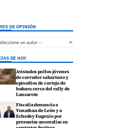
RES DE OPINIÓN
CIAS DE HOY
Avistados pollos jóvenes
de corredor sahariano y
episodios de cortejo de
hubara cerca del rally de
Lanzarote
Fiscalía denuncia a
Yonathan de León y a
Echedey Eugenio por
presuntas anomalías en
contratos festivos