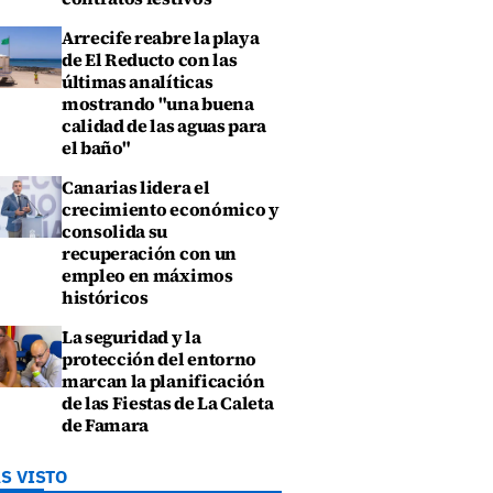
Arrecife reabre la playa
de El Reducto con las
últimas analíticas
mostrando "una buena
calidad de las aguas para
el baño"
Canarias lidera el
crecimiento económico y
consolida su
recuperación con un
empleo en máximos
históricos
La seguridad y la
protección del entorno
marcan la planificación
de las Fiestas de La Caleta
de Famara
S VISTO