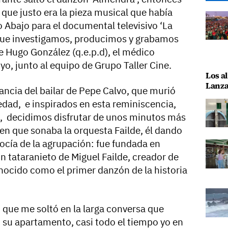
que justo era la pieza musical que había
o Abajo para el documental televisivo ‘La
, que investigamos, producimos y grabamos
ne Hugo González (q.e.p.d), el médico
yo, junto al equipo de Grupo Taller Cine.
Los al
Lanza
ncia del bailar de Pepe Calvo, que murió
edad, e inspirados en esta reminiscencia,
o, decidimos disfrutar de unos minutos más
en que sonaba la orquesta Failde, él dando
cía de la agrupación: fue fundada en
n tataranieto de Miguel Failde, creador de
onocido como el primer danzón de la historia
 que me soltó en la larga conversa que
su apartamento, casi todo el tiempo yo en