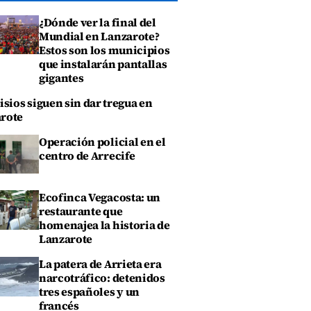
¿Dónde ver la final del
Mundial en Lanzarote?
Estos son los municipios
que instalarán pantallas
gigantes
isios siguen sin dar tregua en
rote
Operación policial en el
centro de Arrecife
Ecofinca Vegacosta: un
restaurante que
homenajea la historia de
Lanzarote
La patera de Arrieta era
narcotráfico: detenidos
tres españoles y un
francés