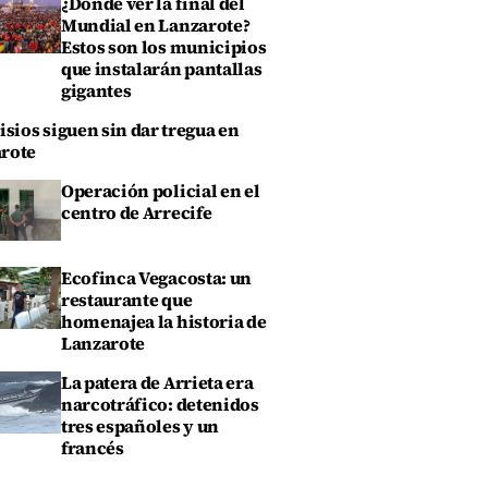
¿Dónde ver la final del
Mundial en Lanzarote?
Estos son los municipios
que instalarán pantallas
gigantes
isios siguen sin dar tregua en
rote
Operación policial en el
centro de Arrecife
Ecofinca Vegacosta: un
restaurante que
homenajea la historia de
Lanzarote
La patera de Arrieta era
narcotráfico: detenidos
tres españoles y un
francés