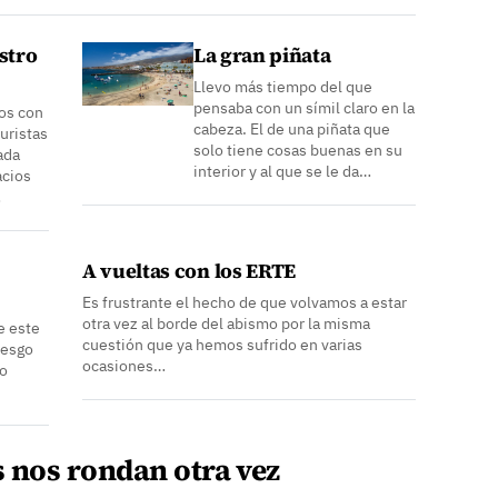
stro
La gran piñata
Llevo más tiempo del que
pensaba con un símil claro en la
os con
cabeza. El de una piñata que
turistas
solo tiene cosas buenas en su
ada
interior y al que se le da…
acios
…
A vueltas con los ERTE
Es frustrante el hecho de que volvamos a estar
otra vez al borde del abismo por la misma
e este
cuestión que ya hemos sufrido en varias
iesgo
ocasiones…
jo
s nos rondan otra vez