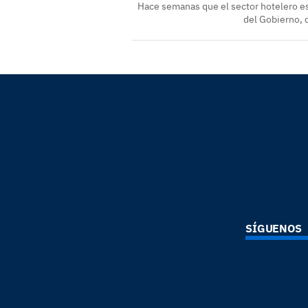
Hace semanas que el sector hotelero e
del Gobierno, c
SÍGUENOS