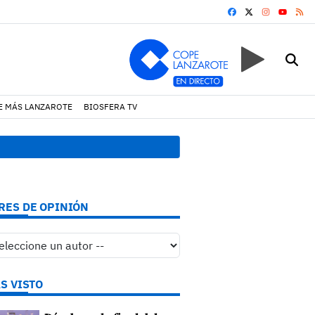
FACEBOOK
X
INSTAGRA
RS
YOUTUB
E MÁS LANZAROTE
BIOSFERA TV
17:11 h.
Arrecife reabre la p
RES DE OPINIÓN
S VISTO