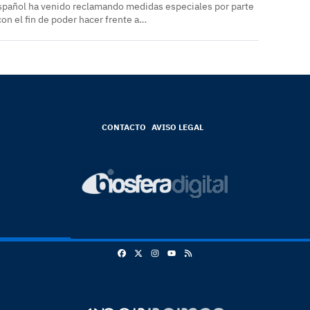
spañol ha venido reclamando medidas especiales por parte
on el fin de poder hacer frente a…
CONTACTO
AVISO LEGAL
Facebook
X
Instagram
RSS
Youtube