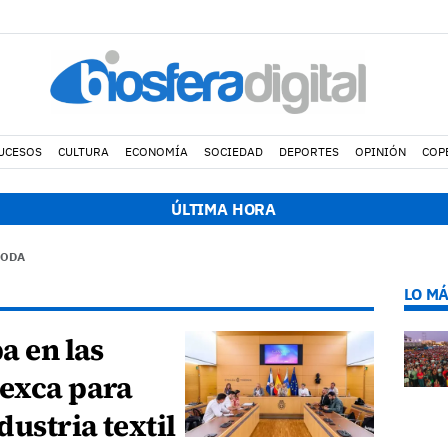
UCESOS
CULTURA
ECONOMÍA
SOCIEDAD
DEPORTES
OPINIÓN
COP
18:45 h.
Fiscalía denuncia a Yonathan de León y a Echedey Euge
ÚLTIMA HORA
MODA
LO MÁ
a en las
oexca para
ustria textil