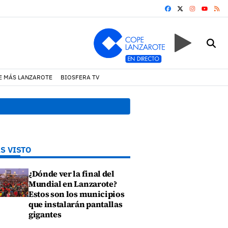
FACEBOOK
X
INSTAGRA
RS
YOUTUB
E MÁS LANZAROTE
BIOSFERA TV
nio por presuntas anomalías en contratos festivos
17
S VISTO
¿Dónde ver la final del
Mundial en Lanzarote?
Estos son los municipios
que instalarán pantallas
gigantes