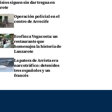
isios siguen sin dar tregua en
rote
Operación policial en el
centro de Arrecife
Ecofinca Vegacosta: un
restaurante que
homenajea la historia de
Lanzarote
La patera de Arrieta era
narcotráfico: detenidos
tres españoles y un
francés