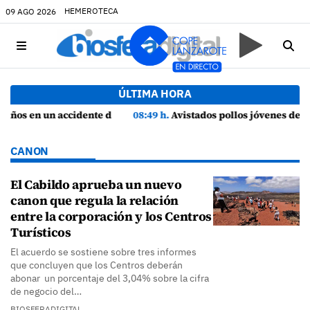
HEMEROTECA
09 AGO 2026
ÚLTIMA HORA
ía
08:49 h.
Avistados pollos jóvenes de corredor sahariano y episodios de cortejo de hubara cerca del rally de Lanzarote
CANON
El Cabildo aprueba un nuevo
canon que regula la relación
entre la corporación y los Centros
Turísticos
El acuerdo se sostiene sobre tres informes
que concluyen que los Centros deberán
abonar un porcentaje del 3,04% sobre la cifra
de negocio del…
BIOSFERADIGITAL