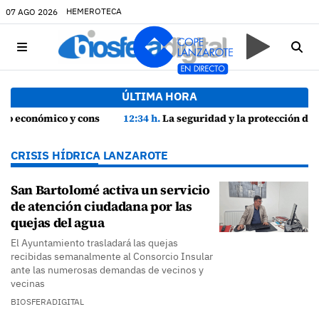
HEMEROTECA
07 AGO 2026
ÚLTIMA HORA
os
12:34 h.
La seguridad y la protección del entorno marcan la planificación de las Fiestas de La Caleta de Famara
CRISIS HÍDRICA LANZAROTE
San Bartolomé activa un servicio
de atención ciudadana por las
quejas del agua
El Ayuntamiento trasladará las quejas
recibidas semanalmente al Consorcio Insular
ante las numerosas demandas de vecinos y
vecinas
BIOSFERADIGITAL