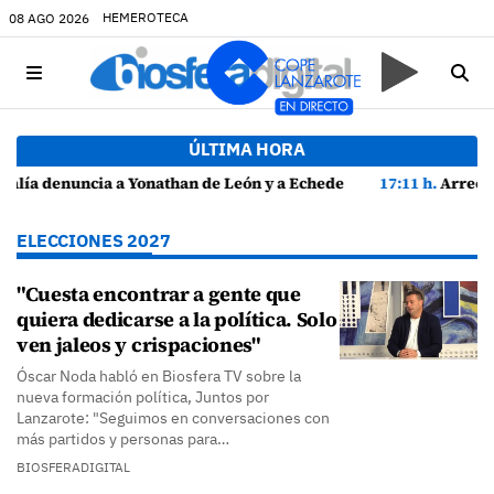
HEMEROTECA
08 AGO 2026
ÚLTIMA HORA
 Echedey Eugenio por presuntas anomalías en contratos festivos
17:11 h.
Arrecife reabre la playa de El Reducto con las últimas ana
ELECCIONES 2027
"Cuesta encontrar a gente que
quiera dedicarse a la política. Solo
ven jaleos y crispaciones"
Óscar Noda habló en Biosfera TV sobre la
nueva formación política, Juntos por
Lanzarote: "Seguimos en conversaciones con
más partidos y personas para…
BIOSFERADIGITAL