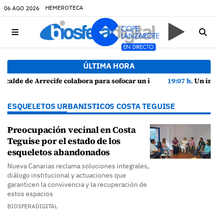
HEMEROTECA
06 AGO 2026
ÚLTIMA HORA
cendio en una vivienda de Playa Honda
19:07 h.
Un incendio localizado en un sofá obliga a intervenir e
ESQUELETOS URBANISTICOS COSTA TEGUISE
Preocupación vecinal en Costa
Teguise por el estado de los
esqueletos abandonados
Nueva Canarias reclama soluciones integrales,
diálogo institucional y actuaciones que
garanticen la convivencia y la recuperación de
estos espacios
BIOSFERADIGITAL