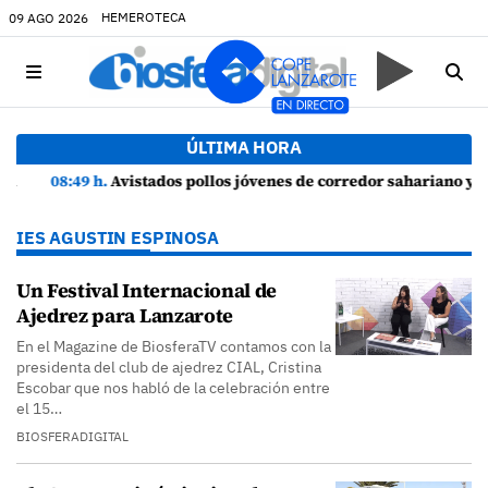
HEMEROTECA
09 AGO 2026
ÚLTIMA HORA
08:49 h.
Avistados pollos jóvenes de corredor sahariano y episodios de cortejo de hubara cerca del rally de Lanzarote
IES AGUSTIN ESPINOSA
Un Festival Internacional de
Ajedrez para Lanzarote
En el Magazine de BiosferaTV contamos con la
presidenta del club de ajedrez CIAL, Cristina
Escobar que nos habló de la celebración entre
el 15…
BIOSFERADIGITAL