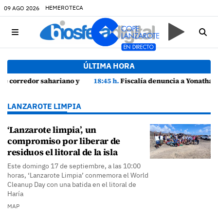
HEMEROTECA
09 AGO 2026
ÚLTIMA HORA
Lanzarote
18:45 h.
Fiscalía denuncia a Yonathan de León y a Echedey Eugenio por presuntas anomalías en contratos festivos
LANZAROTE LIMPIA
‘Lanzarote limpia’, un
compromiso por liberar de
residuos el litoral de la isla
Este domingo 17 de septiembre, a las 10:00
horas, ‘Lanzarote Limpia’ conmemora el World
Cleanup Day con una batida en el litoral de
Haría
MAP