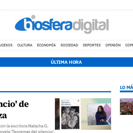
UCESOS
CULTURA
ECONOMÍA
SOCIEDAD
DEPORTES
OPINIÓN
COP
ÚLTIMA HORA
LO MÁ
ncio' de
za
on la escritora Natacha G.
vela 'Teoremas del silencio'.