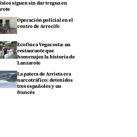
isios siguen sin dar tregua en
rote
Operación policial en el
centro de Arrecife
Ecofinca Vegacosta: un
restaurante que
homenajea la historia de
Lanzarote
La patera de Arrieta era
narcotráfico: detenidos
tres españoles y un
francés