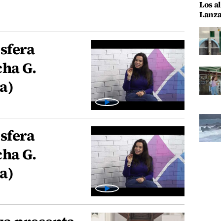
Los al
Lanza
sfera
cha G.
a)
sfera
cha G.
a)