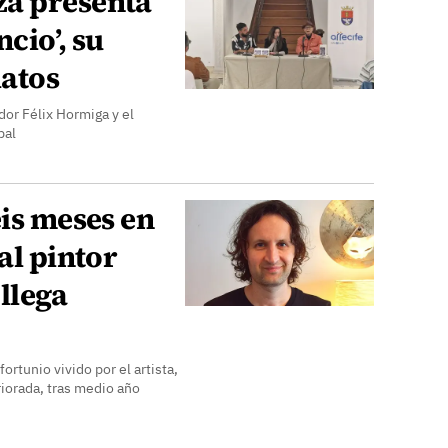
za presenta
cio’, su
latos
dor Félix Hormiga y el
pal
eis meses en
al pintor
 llega
ortunio vivido por el artista,
riorada, tras medio año