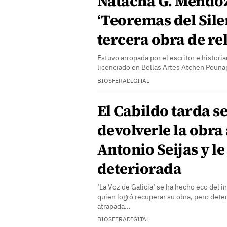
Natacha G. Mendo
‘Teoremas del Silen
tercera obra de re
Estuvo arropada por el escritor e historia
licenciado en Bellas Artes Atchen Pouna
BIOSFERADIGITAL
El Cabildo tarda s
devolverle la obra 
Antonio Seijas y le
deteriorada
‘La Voz de Galicia’ se ha hecho eco del inf
quien logró recuperar su obra, pero dete
atrapada…
BIOSFERADIGITAL