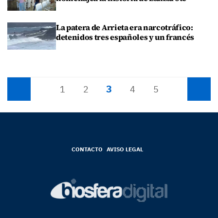
La patera de Arrieta era narcotráfico:
detenidos tres españoles y un francés
3
Anterior
1
2
4
5
Siguiente
CONTACTO
AVISO LEGAL