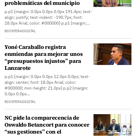
problemáticas del municipio
p.p1 {margin: 0.0px 0.0px 0.0px 191.4px; text-
align: justify; text-indent: -190.7px; font:
18.0px Arial; color: #000000} p.p1 {margin:…
BIOSFERADIGITAL
Yoné Caraballo registra
enmiendas para mejorar unos
“presupuestos injustos” para
Lanzarote
p.p1 {margin: 0.0px 0.0px 12.0px 0.0px; text-
align: center; font: 18.0px Arial; color:
#000000; min-height: 21.0px} p.p2 {margin:
0.0px 0.0px…
BIOSFERADIGITAL
NC pide la comparecencia de
Oswaldo Betancort para conocer
“sus gestiones” con el