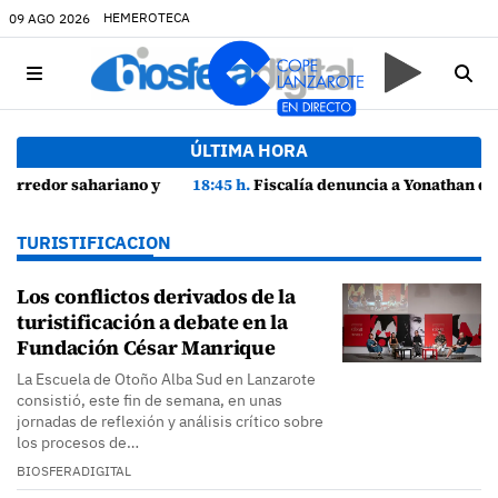
HEMEROTECA
09 AGO 2026
ÚLTIMA HORA
rote
18:45 h.
Fiscalía denuncia a Yonathan de León y a Echedey Eugenio por presuntas anomalías en contratos festivos
TURISTIFICACION
Los conflictos derivados de la
turistificación a debate en la
Fundación César Manrique
La Escuela de Otoño Alba Sud en Lanzarote
consistió, este fin de semana, en unas
jornadas de reflexión y análisis crítico sobre
los procesos de…
BIOSFERADIGITAL