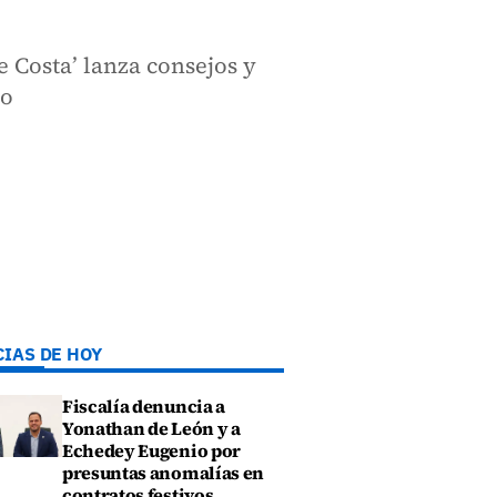
 Costa’ lanza consejos y
go
CIAS DE HOY
Fiscalía denuncia a
Yonathan de León y a
Echedey Eugenio por
presuntas anomalías en
contratos festivos