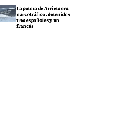
La patera de Arrieta era
narcotráfico: detenidos
tres españoles y un
francés