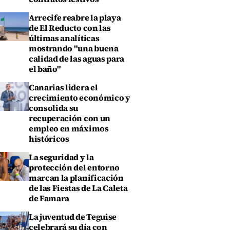
Arrecife reabre la playa
de El Reducto con las
últimas analíticas
mostrando "una buena
calidad de las aguas para
el baño"
Canarias lidera el
crecimiento económico y
consolida su
recuperación con un
empleo en máximos
históricos
La seguridad y la
protección del entorno
marcan la planificación
de las Fiestas de La Caleta
de Famara
La juventud de Teguise
celebrará su día con