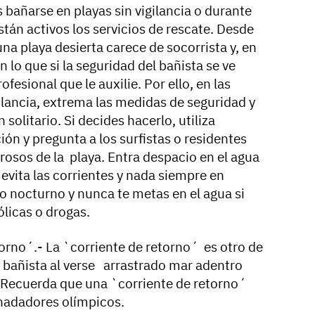
bañarse en playas sin vigilancia o durante
están activos los servicios de rescate. Desde
una playa desierta carece de socorrista y, en
 lo que si la seguridad del bañista se ve
esional que le auxilie. Por ello, en las
gilancia, extrema las medidas de seguridad y
solitario. Si decides hacerlo, utiliza
ón y pregunta a los surfistas o residentes
grosos de la playa. Entra despacio en el agua
vita las corrientes y nada siempre en
baño nocturno y nunca te metas en el agua si
licas o drogas.
etorno´.- La `corriente de retorno´ es otro de
el bañista al verse arrastrado mar adentro
a. Recuerda que una `corriente de retorno´
 nadadores olímpicos.