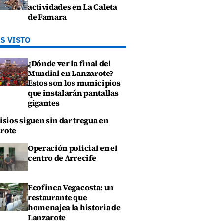
actividades en La Caleta
de Famara
S VISTO
¿Dónde ver la final del
Mundial en Lanzarote?
Estos son los municipios
que instalarán pantallas
gigantes
isios siguen sin dar tregua en
rote
Operación policial en el
centro de Arrecife
Ecofinca Vegacosta: un
restaurante que
homenajea la historia de
Lanzarote