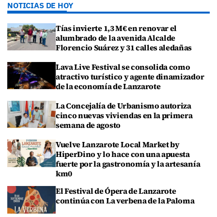
NOTICIAS DE HOY
Tías invierte 1,3 M€ en renovar el
alumbrado de la avenida Alcalde
Florencio Suárez y 31 calles aledañas
Lava Live Festival se consolida como
atractivo turístico y agente dinamizador
de la economía de Lanzarote
La Concejalía de Urbanismo autoriza
cinco nuevas viviendas en la primera
semana de agosto
Vuelve Lanzarote Local Market by
HiperDino y lo hace con una apuesta
fuerte por la gastronomía y la artesanía
km0
El Festival de Ópera de Lanzarote
continúa con La verbena de la Paloma