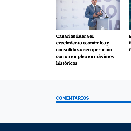
Canarias lidera el
E
crecimiento económico y
F
consolida su recuperación
G
con un empleo en máximos
históricos
COMENTARIOS