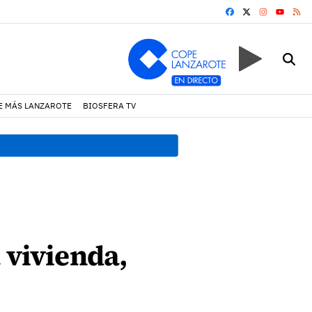
FACEBOOK
X
INSTAGRA
RS
YOUTUB
E MÁS LANZAROTE
BIOSFERA TV
18:45 h.
Fiscalía denuncia 
 vivienda,