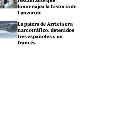
restaurante que
homenajea la historia de
Lanzarote
La patera de Arrieta era
narcotráfico: detenidos
tres españoles y un
francés