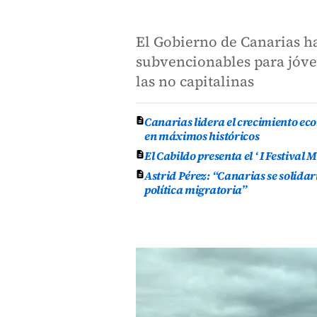
El Gobierno de Canarias ha
subvencionables para jóven
las no capitalinas
Canarias lidera el crecimiento ec
en máximos históricos
El Cabildo presenta el ‘ I Festival
Astrid Pérez: “Canarias se solida
política migratoria”