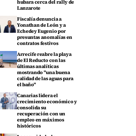
hubara cerca del rally de
Lanzarote
Fiscalía denuncia a
Yonathan de León y a
Echedey Eugenio por
presuntas anomalías en
contratos festivos
Arrecife reabre la playa
de El Reducto con las
últimas analíticas
mostrando "una buena
calidad de las aguas para
el baño"
Canarias lidera el
crecimiento económico y
consolida su
recuperación con un
empleo en máximos
históricos