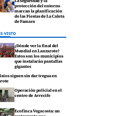
La seguridad y la
protección del entorno
marcan la planificación
de las Fiestas de La Caleta
de Famara
S VISTO
¿Dónde ver la final del
Mundial en Lanzarote?
Estos son los municipios
que instalarán pantallas
gigantes
isios siguen sin dar tregua en
rote
Operación policial en el
centro de Arrecife
Ecofinca Vegacosta: un