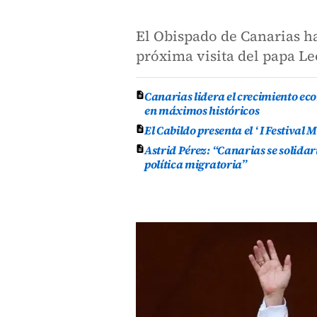
El Obispado de Canarias h
próxima visita del papa Le
Canarias lidera el crecimiento ec
en máximos históricos
El Cabildo presenta el ‘ I Festival
Astrid Pérez: “Canarias se solida
política migratoria”