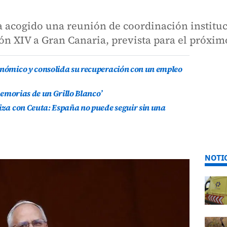
a acogido una reunión de coordinación instituc
ón XIV a Gran Canaria, prevista para el próxim
onómico y consolida su recuperación con un empleo
 Memorias de un Grillo Blanco’
riza con Ceuta: España no puede seguir sin una
NOTI