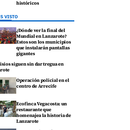
históricos
S VISTO
¿Dónde ver la final del
Mundial en Lanzarote?
Estos son los municipios
que instalarán pantallas
gigantes
isios siguen sin dar tregua en
rote
Operación policial en el
centro de Arrecife
Ecofinca Vegacosta: un
restaurante que
homenajea la historia de
Lanzarote