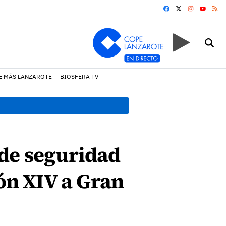
FACEBOOK
X
INSTAGRA
RS
YOUTUB
E MÁS LANZAROTE
BIOSFERA TV
08:49 h.
Avistados pollos j
 de seguridad
eón XIV a Gran