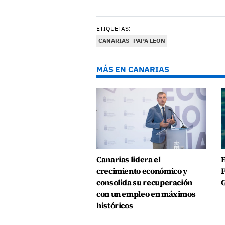
ETIQUETAS:
CANARIAS
PAPA LEON
MÁS EN CANARIAS
Canarias lidera el
E
crecimiento económico y
F
consolida su recuperación
G
con un empleo en máximos
históricos