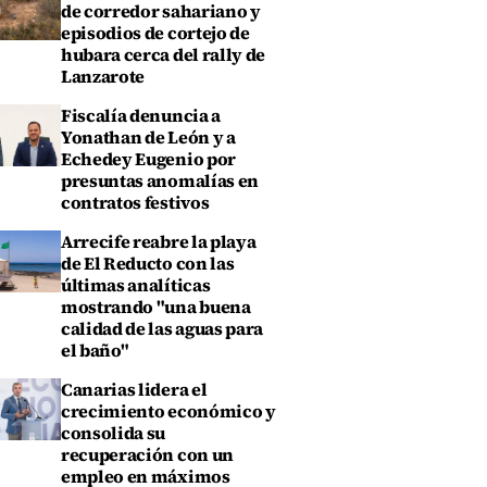
de corredor sahariano y
episodios de cortejo de
hubara cerca del rally de
Lanzarote
Fiscalía denuncia a
Yonathan de León y a
Echedey Eugenio por
presuntas anomalías en
contratos festivos
Arrecife reabre la playa
de El Reducto con las
últimas analíticas
mostrando "una buena
calidad de las aguas para
el baño"
Canarias lidera el
crecimiento económico y
consolida su
recuperación con un
empleo en máximos