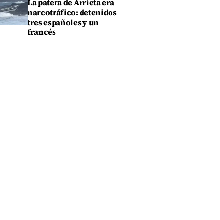
La patera de Arrieta era
narcotráfico: detenidos
tres españoles y un
francés