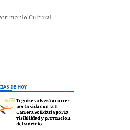
Patrimonio Cultural
CIAS DE HOY
Teguise volverá a correr
por la vida con la II
Carrera Solidaria por la
visibilidad y prevención
del suicidio