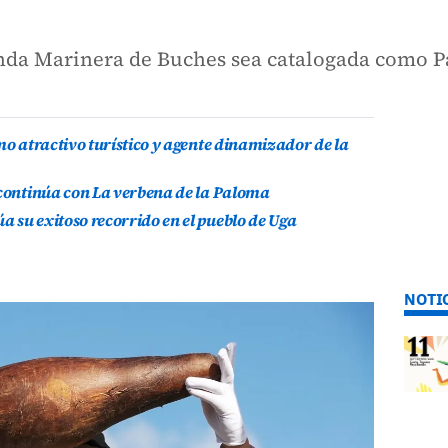
randa Marinera de Buches sea catalogada como 
mo atractivo turístico y agente dinamizador de la
 continúa con La verbena de la Paloma
 su exitoso recorrido en el pueblo de Uga
NOTI