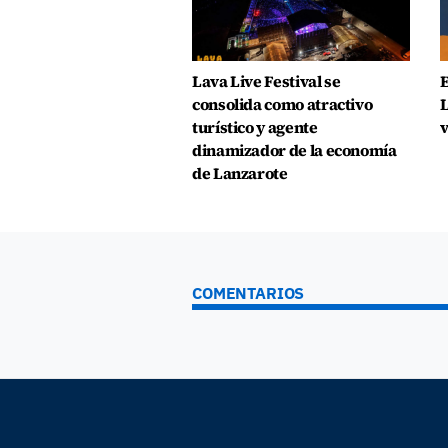
Lava Live Festival se
E
consolida como atractivo
L
turístico y agente
v
dinamizador de la economía
de Lanzarote
COMENTARIOS