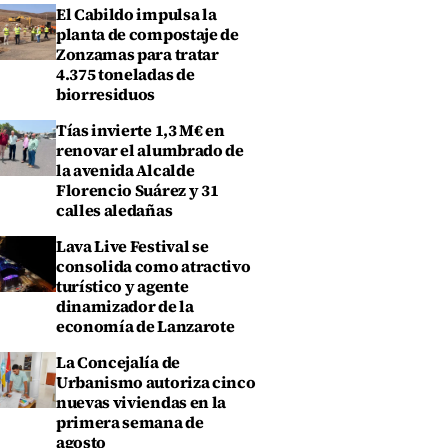
El Cabildo impulsa la
planta de compostaje de
Zonzamas para tratar
4.375 toneladas de
biorresiduos
Tías invierte 1,3 M€ en
renovar el alumbrado de
la avenida Alcalde
Florencio Suárez y 31
calles aledañas
Lava Live Festival se
consolida como atractivo
turístico y agente
dinamizador de la
economía de Lanzarote
La Concejalía de
Urbanismo autoriza cinco
nuevas viviendas en la
primera semana de
agosto