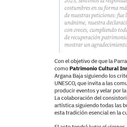
2023, sentimos la responsa
costumbres en su forma más
de nuestras peticiones: fue
unánime, nuestra declarac
con creces, cumpliendo toda
de recuperación patrimonia
mostrar un agradecimiento
Con el objetivo de que la Par
como
Patrimonio Cultural In
Argana Baja siguiendo los crit
UNESCO, que invita a las com
producir eventos y velar por l
La colaboración del consistori
artística siguiendo todas las 
esta tradición esencial en la c
El acto tendrá lugar el viernes