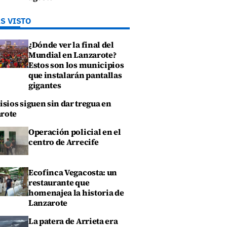
S VISTO
¿Dónde ver la final del
Mundial en Lanzarote?
Estos son los municipios
que instalarán pantallas
gigantes
isios siguen sin dar tregua en
rote
Operación policial en el
centro de Arrecife
Ecofinca Vegacosta: un
restaurante que
homenajea la historia de
Lanzarote
La patera de Arrieta era