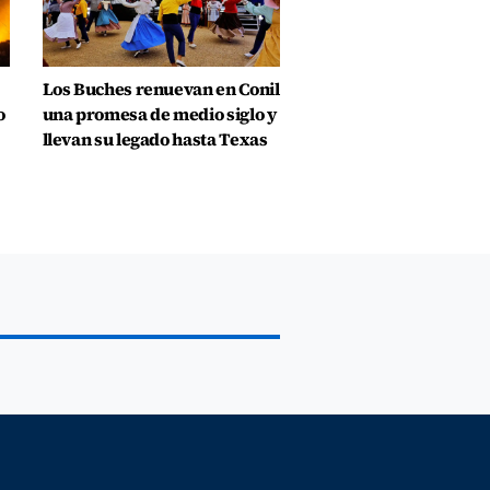
Los Buches renuevan en Conil
o
una promesa de medio siglo y
llevan su legado hasta Texas