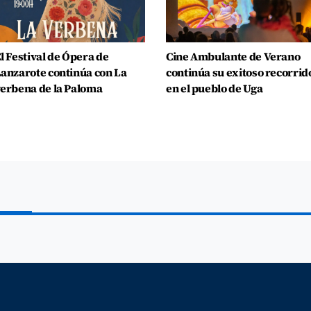
l Festival de Ópera de
Cine Ambulante de Verano
anzarote continúa con La
continúa su exitoso recorrid
erbena de la Paloma
en el pueblo de Uga