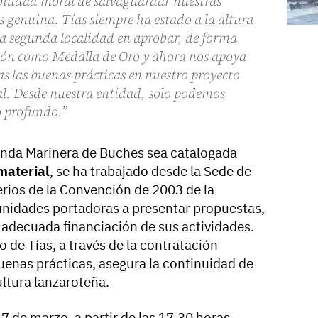
bilidad moral de salvaguardar nuestras
 genuina. Tías siempre ha estado a la altura
 la segunda localidad en aprobar, de forma
ión como Medalla de Oro y ahora nos apoya
s las buenas prácticas en nuestro proyecto
l. Desde nuestra entidad, solo podemos
 profundo.”
randa Marinera de Buches sea catalogada
material
, se ha trabajado desde la Sede de
erios de la Convención de 2003 de la
unidades portadoras a presentar propuestas,
a adecuada financiación de sus actividades.
o de Tías, a través de la contratación
buenas prácticas, asegura la continuidad de
ultura lanzaroteña.
, 7 de marzo, a partir de las 17.30 horas,