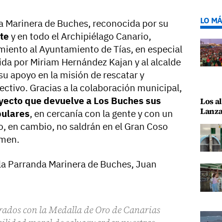
LO MÁ
da Marinera de Buches, reconocida por su
te
y en todo el Archipiélago Canario,
iento al Ayuntamiento de Tías, en especial
igida por Miriam Hernández Kajan y al alcalde
su apoyo en la misión de rescatar y
lectivo. Gracias a la colaboración municipal,
yecto que devuelve a Los Buches sus
Los al
Lanza
pulares
, en cercanía con la gente y con un
o, en cambio, no saldrán en el Gran Coso
rmen.
 la Parranda Marinera de Buches, Juan
ados con la Medalla de Oro de Canarias