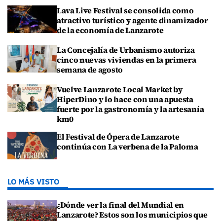
Lava Live Festival se consolida como
atractivo turístico y agente dinamizador
de la economía de Lanzarote
La Concejalía de Urbanismo autoriza
cinco nuevas viviendas en la primera
semana de agosto
Vuelve Lanzarote Local Market by
HiperDino y lo hace con una apuesta
fuerte por la gastronomía y la artesanía
km0
El Festival de Ópera de Lanzarote
continúa con La verbena de la Paloma
LO MÁS VISTO
¿Dónde ver la final del Mundial en
Lanzarote? Estos son los municipios que