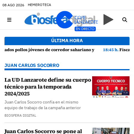
HEMEROTECA
08 AGO 2026
ÚLTIMA HORA
ios de cortejo de hubara cerca del rally de Lanzarote
18:45 h.
Fiscalía denuncia a Yonathan de León y a Echedey Eugenio por 
JUAN CARLOS SOCORRO
La UD Lanzarote define su cuerpo
técnico para la temporada
2024/2025
Juan Carlos Socorro confía en el mismo
equipo de trabajo de la campaña anterior
BIOSFERA DIGITAL
Juan Carlos Socorro se pone al