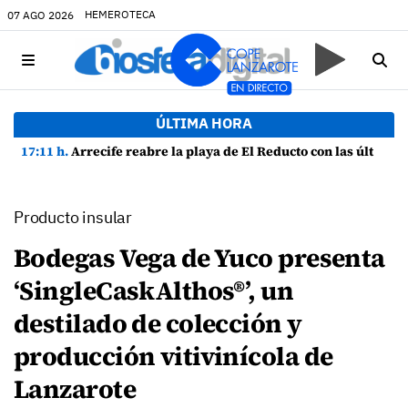
HEMEROTECA
07 AGO 2026
ÚLTIMA HORA
17:11 h.
Arrecife reabre la playa de El Reducto con las últimas analíticas mostrando "una buena calidad de las aguas para el baño"
Producto insular
Bodegas Vega de Yuco presenta
‘SingleCaskAlthos®’, un
destilado de colección y
producción vitivinícola de
Lanzarote