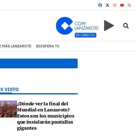
FACEBOOK
X
INSTAGRA
RS
YOUTUB
E MÁS LANZAROTE
BIOSFERA TV
19:07 h.
Un incendio locali
S VISTO
¿Dónde ver la final del
Mundial en Lanzarote?
Estos son los municipios
que instalarán pantallas
gigantes