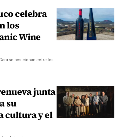
uco celebra
n los
canic Wine
 Gara se posicionan entre los
renueva junta
a su
 cultura y el