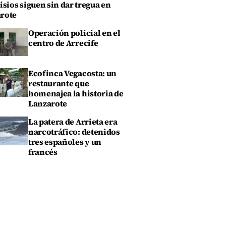
isios siguen sin dar tregua en
rote
Operación policial en el
centro de Arrecife
Ecofinca Vegacosta: un
restaurante que
homenajea la historia de
Lanzarote
La patera de Arrieta era
narcotráfico: detenidos
tres españoles y un
francés