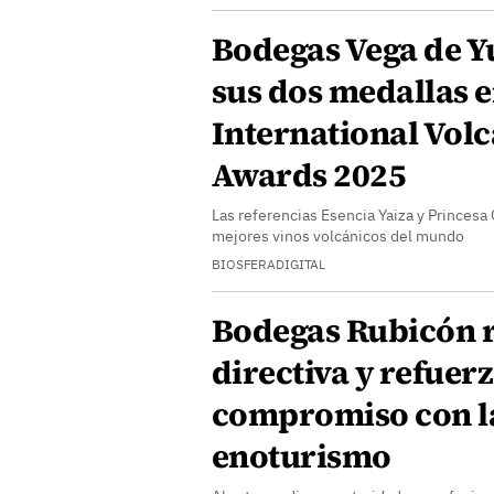
Bodegas Vega de Y
sus dos medallas e
International Vol
Awards 2025
Las referencias Esencia Yaiza y Princesa
mejores vinos volcánicos del mundo
BIOSFERADIGITAL
Bodegas Rubicón 
directiva y refuerz
compromiso con la
enoturismo