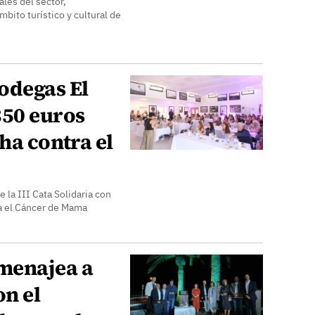
ales del sector,
bito turístico y cultural de
odegas El
350 euros
ha contra el
 la III Cata Solidaria con
ra el Cáncer de Mama
menajea a
on el