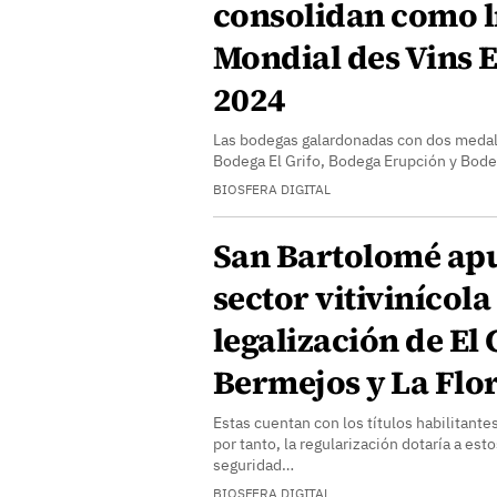
consolidan como lí
Mondial des Vins 
2024
Las bodegas galardonadas con dos medal
Bodega El Grifo, Bodega Erupción y Bod
BIOSFERA DIGITAL
San Bartolomé apu
sector vitivinícola
legalización de El 
Bermejos y La Flo
Estas cuentan con los títulos habilitantes
por tanto, la regularización dotaría a es
seguridad…
BIOSFERA DIGITAL