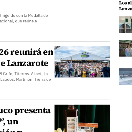
Los al
Lanza
tinguido con la Medalla de
acional, que reúne a
026 reunirá en
de Lanzarote
 Grifo, Titerroy-Akaet, La
 Latidos, Martinón, Tierra de
uco presenta
’, un